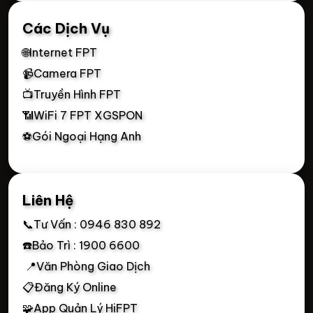
Các Dịch Vụ
🌐Internet FPT
📹Camera FPT
📺Truyền Hình FPT
📶WiFi 7 FPT XGSPON
⚽Gói Ngoại Hạng Anh
Liên Hệ
📞Tư Vấn : 0946 830 892
☎️Bảo Trì : 1900 6600
📍Văn Phòng Giao Dịch
📋Đăng Ký Online
🧩App Quản Lý HiFPT