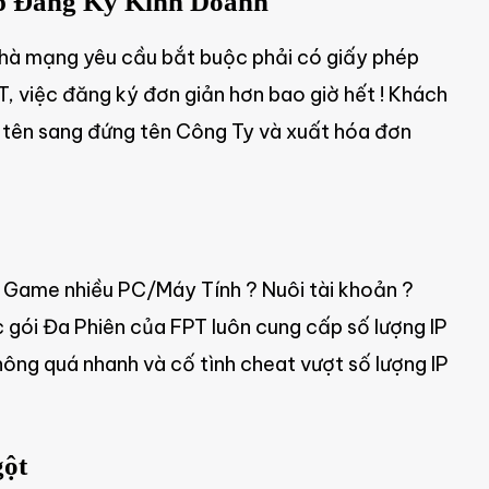
ép Đăng Ký Kinh Doanh
ố nhà mạng yêu cầu bắt buộc phải có giấy phép
, việc đăng ký đơn giản hơn bao giờ hết ! Khách
i tên sang đứng tên Công Ty và xuất hóa đơn
 Game nhiều PC/Máy Tính ? Nuôi tài khoản ?
ác gói Đa Phiên của FPT luôn cung cấp số lượng IP
không quá nhanh và cố tình cheat vượt số lượng IP
gột