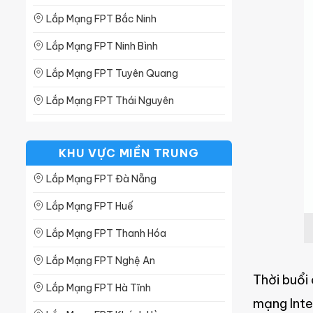
Lắp Mạng FPT Bắc Ninh
Lắp Mạng FPT Ninh Bình
Lắp Mạng FPT Tuyên Quang
Lắp Mạng FPT Thái Nguyên
Lắp Mạng FPT Phú Thọ
KHU VỰC MIỀN TRUNG
Lắp Mạng FPT Lạng Sơn
Lắp Mạng FPT Đà Nẵng
Lắp Mạng FPT Lào Cai
Lắp Mạng FPT Huế
Lắp Mạng FPT Hà Nam
Lắp Mạng FPT Thanh Hóa
Lắp Mạng FPT Hòa Bình
Lắp Mạng FPT Nghệ An
Lắp Mạng FPT Nam Định
Thời buổi
Lắp Mạng FPT Hà Tĩnh
Lắp Mạng FPT Bắc Giang
mạng Inter