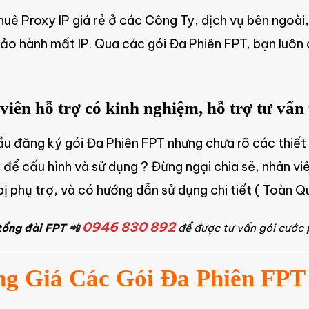
huê Proxy IP giá rẻ ở các Công Ty, dịch vụ bên ngoài
ảo hành mất IP. Qua các gói Đa Phiên FPT, bạn luôn
iên hỗ trợ có kinh nghiệm, hỗ trợ tư vấn 
ầu đăng ký gói Đa Phiên FPT nhưng chưa rõ các thiết 
 để cấu hình và sử dụng ? Đừng ngại chia sẻ, nhân vi
 bị phụ trợ, và có hướng dẫn sử dụng chi tiết ( Toàn Q
0946 830 892
tổng đài FPT
📲
để được tư vấn gói cước
g Giá Các Gói Đa Phiên FPT