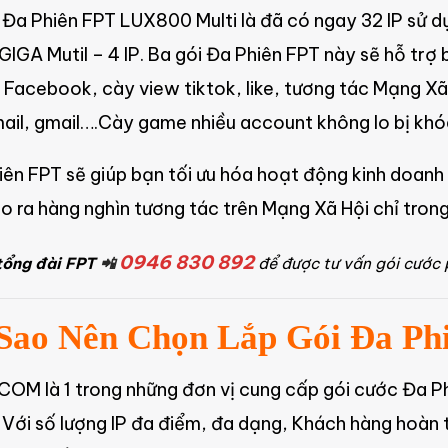
 Đa Phiên FPT LUX800 Multi là đã có ngay 32 IP sử d
 GIGA Mutil – 4 IP. Ba gói Đa Phiên FPT này sẽ hỗ trợ
ck Facebook, cày view tiktok, like, tương tác Mạng X
mail, gmail….Cày game nhiều account không lo bị khóa
ên FPT sẽ giúp bạn tối ưu hóa hoạt động kinh doanh c
o ra hàng nghìn tương tác trên Mạng Xã Hội chỉ trong 1
0946 830 892
tổng đài FPT
📲
để được tư vấn gói cước
 Sao Nên Chọn Lắp Gói Đa Ph
OM là 1 trong những đơn vị cung cấp gói cước Đa Phi
 Với số lượng IP đa điểm, đa dạng, Khách hàng hoàn 