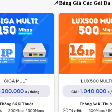
📌Bảng Giá Các Gói Đa 
GIGA MULTI
LUX500 MULT
300.000
1.040.000
₫
₫
:
/tháng
GIÁ :
Thông Số Kĩ Thuật
Thông Số Kĩ Thuậ
ộ:
300
Mbps / 300Mbps
Tốc Độ:
500Mbps / 5