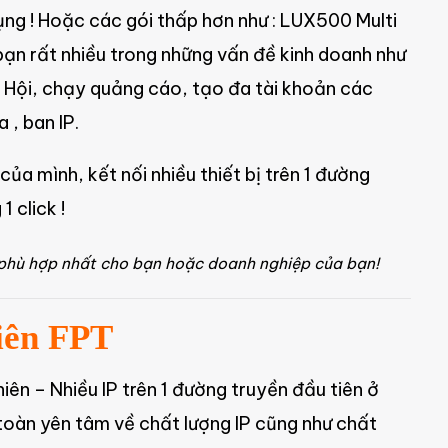
ụng ! Hoặc các gói thấp hơn như : LUX500 Multi
 bạn rất nhiều trong những vấn đề kinh doanh như
ã Hội, chạy quảng cáo, tạo đa tài khoản các
 , ban IP.
ủa mình, kết nối nhiều thiết bị trên 1 đường
 click !
 phù hợp nhất cho bạn hoặc doanh nghiệp của bạn!
iên FPT
ên – Nhiều IP trên 1 đường truyền đầu tiên ở
toàn yên tâm về chất lượng IP cũng như chất