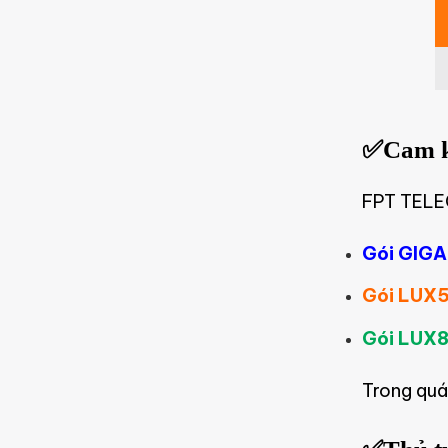
Lắp Mạng FPT Tiền Giang
✅Cam kế
FPT TELEC
Gói GIGA 
Gói LUX5
Gói LUX8
Trong quá 