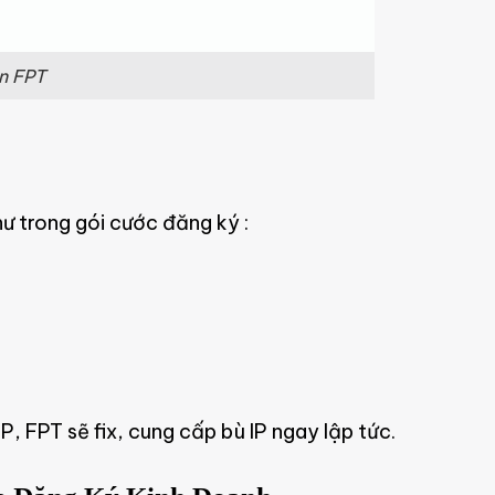
n FPT
ư trong gói cước đăng ký :
P, FPT sẽ fix, cung cấp bù IP ngay lập tức.