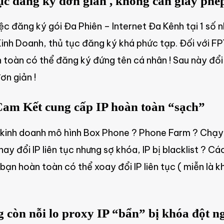
c đăng ký đơn giản , không cần giấy ph
việc đăng ký gói Đa Phiên – Internet Đa Kênh tại 1 s
inh Doanh, thủ tục đăng ký khá phức tạp. Đối với FPT
 toàn có thể đăng ký đứng tên cá nhân ! Sau này đổ
ơn giản !
m Kết cung cấp IP hoàn toàn “sạch”
kinh doanh mô hình Box Phone ? Phone Farm ? Chạy
ay đổi IP liên tục nhưng sợ khóa, IP bị blacklist ? C
bạn hoàn toàn có thể xoay đổi IP liên tục ( miễn là 
còn nỗi lo proxy IP “bẩn” bị khóa đột n