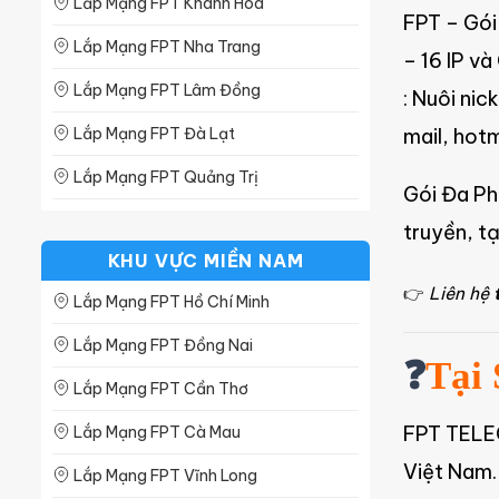
Lắp Mạng FPT Khánh Hòa
Lắp Mạng FPT Thái Bình
FPT – Gói
Lắp Mạng FPT Nha Trang
Lắp Mạng FPT Vĩnh Phúc
– 16 IP và
Lắp Mạng FPT Lâm Đồng
: Nuôi ni
Lắp Mạng FPT Đà Lạt
mail, hot
Lắp Mạng FPT Quảng Trị
Gói Đa Phi
Lắp Mạng FPT Quảng Ngãi
truyền, tạ
KHU VỰC MIỀN NAM
Lắp Mạng FPT Gia Lai
👉
Liên hệ
Lắp Mạng FPT Hồ Chí Minh
Lắp Mạng FPT Dak Lak
Lắp Mạng FPT Đồng Nai
Lắp Mạng FPT Bình Phước
❓
Tại
Lắp Mạng FPT Cần Thơ
Lắp Mạng FPT Bình Định
FPT TELEC
Lắp Mạng FPT Cà Mau
Lắp Mạng FPT Bình Thuận
Việt Nam.
Lắp Mạng FPT Vĩnh Long
Lắp Mạng FPT Quảng Nam