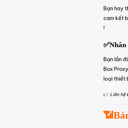
Bạn hay t
cam kết b
!
✅Nhân v
Bạn lần đ
Box Proxy
loại thiết
👉
Liên hệ
📶Bản