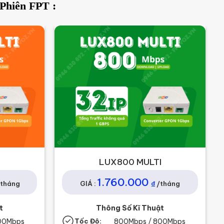
Phiên FPT :
I
LUX800 MULTI
1.760.000
₫
/tháng
GIÁ :
/tháng
t
Thông Số Kĩ Thuật
00Mbps
Tốc Độ:
800Mbps / 800Mbps