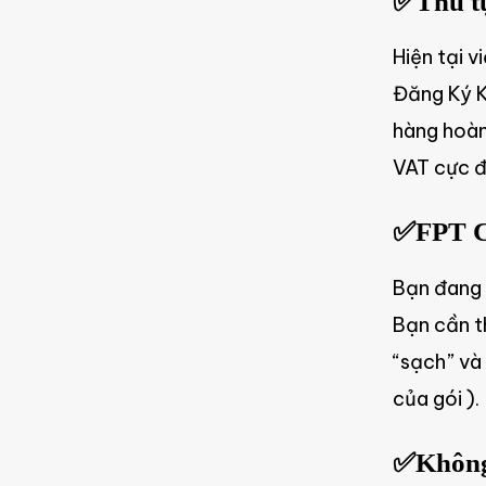
✅Thủ tụ
Hiện tại 
Đăng Ký K
hàng hoàn
VAT cực đ
✅FPT Ca
Bạn đang 
Bạn cần th
“sạch” và 
của gói ).
✅Không 