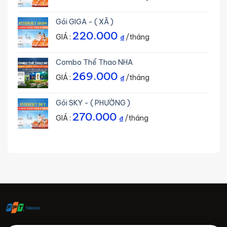
Gói GIGA - ( XÃ )
220.000
GIÁ :
/tháng
₫
Combo Thể Thao NHA
269.000
GIÁ :
/tháng
₫
Gói SKY - ( PHƯỜNG )
270.000
GIÁ :
/tháng
₫