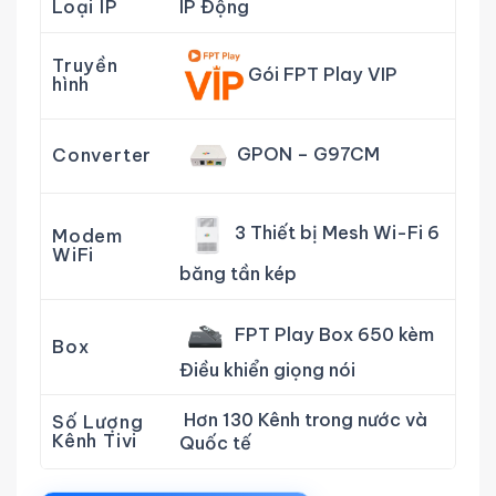
Loại IP
IP Động
Truyền
Gói FPT Play VIP
hình
GPON – G97CM
Converter
3 Thiết bị Mesh Wi-Fi 6
Modem
WiFi
băng tần kép
FPT Play Box 650 kèm
Box
Điều khiển giọng nói
Hơn 130 Kênh trong nước và
Số Lượng
Kênh Tivi
Quốc tế