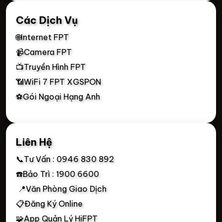
Các Dịch Vụ
🌐Internet FPT
📹Camera FPT
📺Truyền Hình FPT
📶WiFi 7 FPT XGSPON
⚽Gói Ngoại Hạng Anh
Liên Hệ
📞Tư Vấn : 0946 830 892
☎️Bảo Trì : 1900 6600
📍Văn Phòng Giao Dịch
📋Đăng Ký Online
🧩App Quản Lý HiFPT