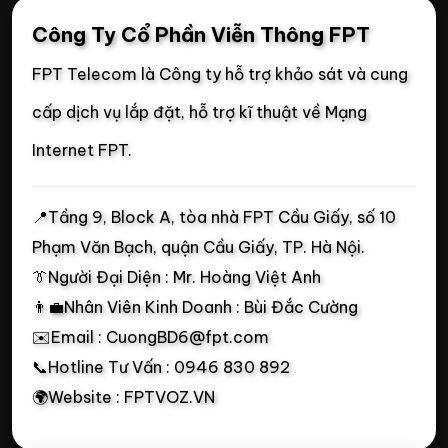
Công Ty Cổ Phần Viễn Thông FPT
FPT Telecom là Công ty hỗ trợ khảo sát và cung
cấp dịch vụ lắp đặt, hỗ trợ kĩ thuật về Mạng
Internet FPT.
📍
Tầng 9, Block A, tòa nhà FPT Cầu Giấy, số 10
Phạm Văn Bạch, quận Cầu Giấy, TP. Hà Nội.
👔Người Đại Diện : Mr. Hoàng Việt Anh
👨‍💼Nhân Viên Kinh Doanh : Bùi Đắc Cường
✉️Email : CuongBD6@fpt.com
📞Hotline Tư Vấn : 0946 830 892
🌍Website : FPTVOZ.VN