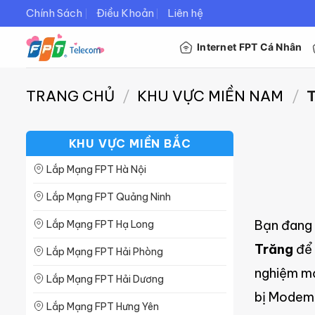
Bỏ
Chính Sách
Điều Khoản
Liên hệ
qua
Internet FPT Cá Nhân
nội
dung
TRANG CHỦ
/
KHU VỰC MIỀN NAM
/
T
KHU VỰC MIỀN BẮC
Lắp Mạng FPT Hà Nội
Lắp Mạng FPT Quảng Ninh
Bạn đang 
Lắp Mạng FPT Hạ Long
Trăng
để 
Lắp Mạng FPT Hải Phòng
nghiệm mạ
Lắp Mạng FPT Hải Dương
bị Modem W
Lắp Mạng FPT Hưng Yên