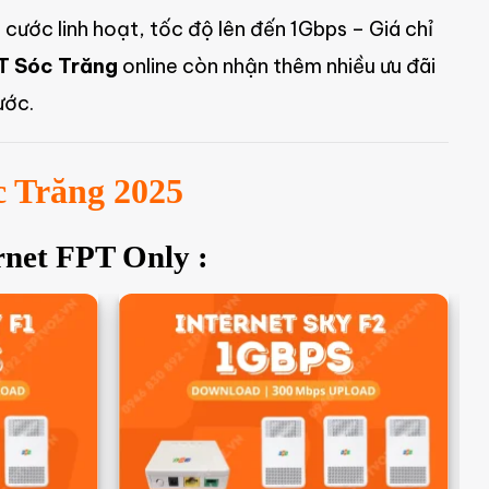
 cước linh hoạt, tốc độ lên đến 1Gbps – Giá chỉ
T Sóc Trăng
online còn nhận thêm nhiều ưu đãi
ước.
c Trăng 2025
rnet FPT Only :