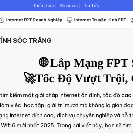
Kiến thức
Reviews
Tin Tức
Internet FPT Doanh Nghiệp
Internet Truyền Hình FPT
ỈNH SÓC TRĂNG
🌐 Lắp Mạng FPT 
🚀Tốc Độ Vượt Trội, 
tìm kiếm một giải pháp internet ổn định, tốc độ ca
làm việc, học tập, giải trí mượt mà không lo gián 
ng internet đỉnh cao, dịch vụ chuyên nghiệp và hỗ t
ifi 6 mới nhất 2025. Trong bài viết này, bạn sẽ tìm 