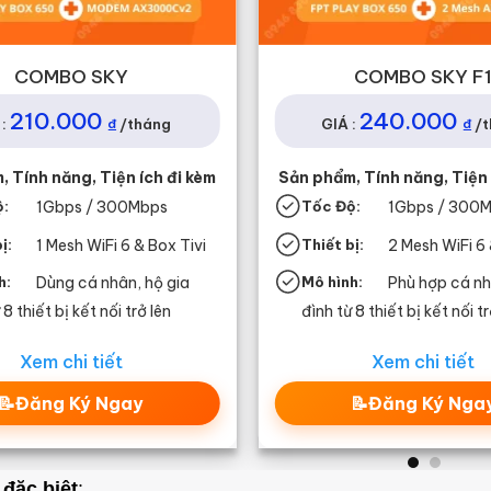
COMBO SKY
COMBO SKY F
210.000
240.000
₫
₫
:
/tháng
GIÁ :
/
 Tính năng, Tiện ích đi kèm
Sản phẩm, Tính năng, Tiện 
ộ:
1G
bps / 300Mbps
Tốc Độ:
1G
bps / 300
ị:
1 Mesh WiFi 6 & Box Tivi
Thiết bị:
2 Mesh WiFi 6 
h:
Dùng cá nhân, hộ gia
Mô hình:
Phù hợp cá nh
 8 thiết bị kết nối trở lên
đình từ 8 thiết bị kết nối tr
Xem chi tiết
Xem chi tiết
📝Đăng Ký Ngay
📝Đăng Ký Nga
 đặc biệt
: