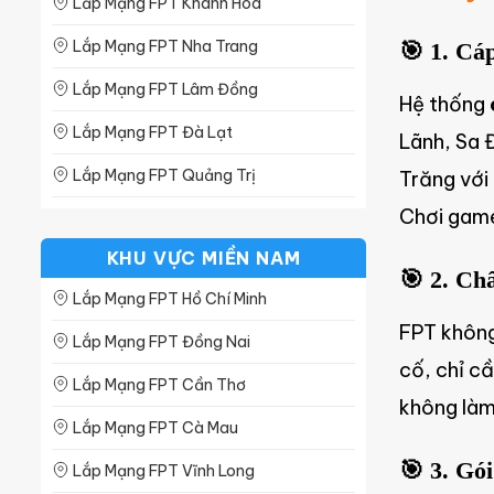
Lắp Mạng FPT Khánh Hòa
Lắp Mạng FPT Thái Bình
Lắp Mạng FPT Nha Trang
🎯 1. Cá
Lắp Mạng FPT Vĩnh Phúc
Lắp Mạng FPT Lâm Đồng
Hệ thống
Lắp Mạng FPT Đà Lạt
Lãnh, Sa 
Lắp Mạng FPT Quảng Trị
Trăng với
Chơi game
Lắp Mạng FPT Quảng Ngãi
KHU VỰC MIỀN NAM
Lắp Mạng FPT Gia Lai
🎯 2. Ch
Lắp Mạng FPT Hồ Chí Minh
Lắp Mạng FPT Dak Lak
FPT không
Lắp Mạng FPT Đồng Nai
Lắp Mạng FPT Bình Phước
cố, chỉ cầ
Lắp Mạng FPT Cần Thơ
Lắp Mạng FPT Bình Định
không làm
Lắp Mạng FPT Cà Mau
Lắp Mạng FPT Bình Thuận
🎯 3. G
Lắp Mạng FPT Vĩnh Long
Lắp Mạng FPT Quảng Nam