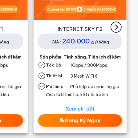
F1
INTERNET SKY F2
240.000
₫
háng
GIÁ :
/tháng
ích đi kèm
Sản phẩm, Tính năng, Tiện ích đi kèm
Mbps
Tốc Độ:
1G
bps / 300Mbps
Thiết bị:
3 Mesh WiFi 6
ân , hộ gia
Mô hình:
Phù hợp cá nhân, hộ gia
ở lên
đình từ 8 thiết bị kết nối trở lên
Xem chi tiết
y
📝Đăng Ký Ngay