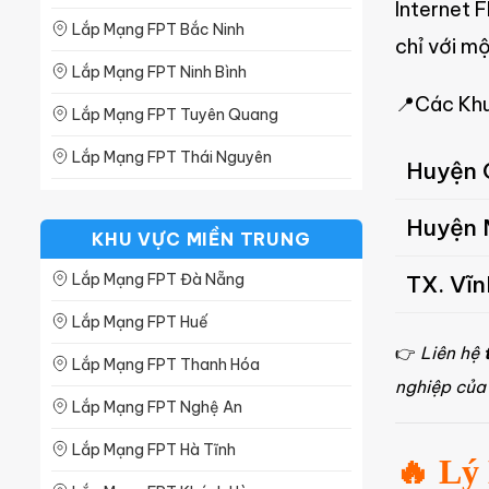
Internet 
Lắp Mạng FPT Bắc Ninh
chỉ với mộ
Lắp Mạng FPT Ninh Bình
Các Khu
📍
Lắp Mạng FPT Tuyên Quang
Lắp Mạng FPT Thái Nguyên
Huyện 
Lắp Mạng FPT Phú Thọ
Huyện 
KHU VỰC MIỀN TRUNG
Lắp Mạng FPT Lạng Sơn
TX. Vĩ
Lắp Mạng FPT Đà Nẵng
Lắp Mạng FPT Lào Cai
Lắp Mạng FPT Huế
Lắp Mạng FPT Hà Nam
👉
Liên hệ
Lắp Mạng FPT Thanh Hóa
Lắp Mạng FPT Hòa Bình
nghiệp của
Lắp Mạng FPT Nghệ An
Lắp Mạng FPT Nam Định
Lắp Mạng FPT Hà Tĩnh
Lắp Mạng FPT Bắc Giang
🔥 Lý