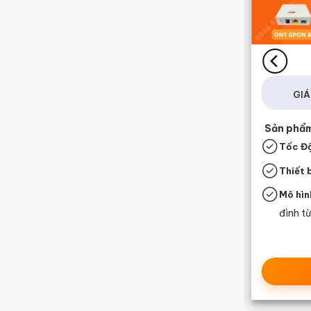
Lắp Mạng FPT Tiền Giang
INTERNET META F2
355.000
₫
GIÁ :
/tháng
GIÁ 
Sản phẩm, Tính năng, Tiện ích đi kèm
Sản phẩm,
Tốc Độ:
1G
bps / 1Gbps
Tốc Đ
Thiết bị:
3 Mesh WiFi 6
Thiết 
Mô hình:
Phù hợp nhu cầu
Mô hìn
Livestream Game, Tiktok, Facebook
đình từ
Xem chi tiết
📝Đăng Ký Ngay