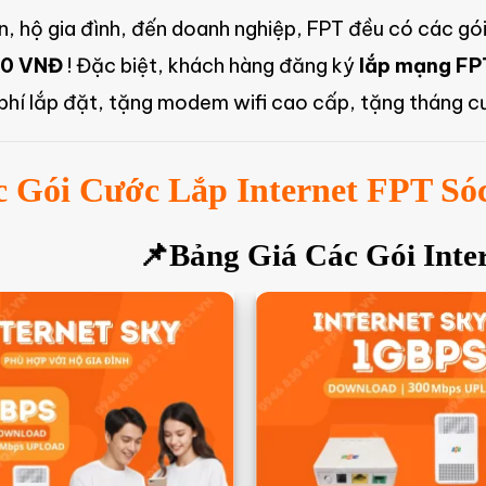
n, hộ gia đình, đến doanh nghiệp, FPT đều có các gói
00 VNĐ
! Đặc biệt, khách hàng đăng ký
lắp mạng FP
 phí lắp đặt, tặng modem wifi cao cấp, tặng tháng c
c Gói Cước Lắp Internet FPT Só
📌Bảng Giá Các Gói Inte