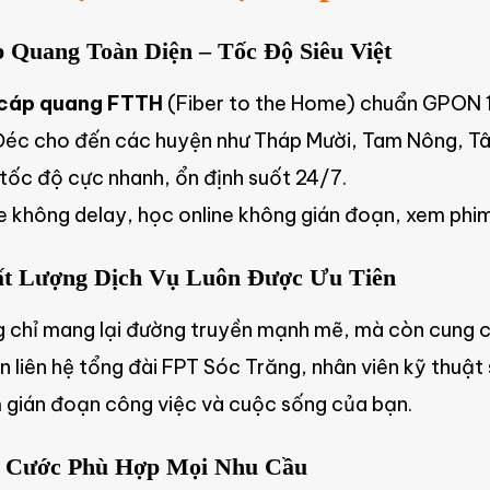
p Quang Toàn Diện – Tốc Độ Siêu Việt
cáp quang FTTH
(Fiber to the Home) chuẩn GPON 1
Đéc cho đến các huyện như Tháp Mười, Tam Nông, Tâ
 tốc độ cực nhanh, ổn định suốt 24/7.
 không delay, học online không gián đoạn, xem phi
ất Lượng Dịch Vụ Luôn Được Ưu Tiên
 chỉ mang lại đường truyền mạnh mẽ, mà còn cung cấ
n liên hệ tổng đài FPT Sóc Trăng, nhân viên kỹ thuật 
 gián đoạn công việc và cuộc sống của bạn.
ói Cước Phù Hợp Mọi Nhu Cầu