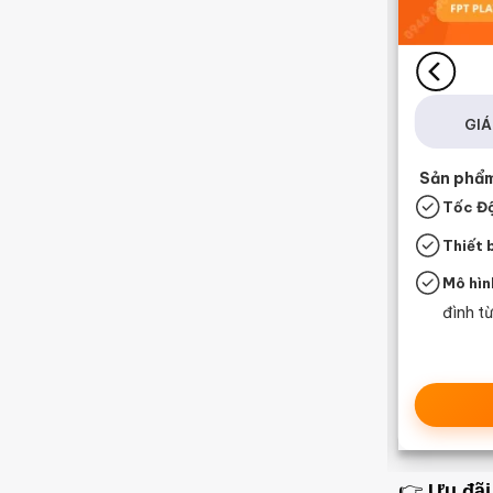
COMBO META F2
395.000
₫
GIÁ :
/tháng
GIÁ 
Sản phẩm, Tính năng, Tiện ích đi kèm
Sản phẩm,
Tốc Độ:
1G
bps / 1Gbps
Tốc Đ
Thiết Bị:
3 Mesh WiFi 6 & Box Tivi
Thiết b
Mô hình:
Phù hợp nhu cầu
Mô hìn
Livestream Game, Tiktok, Facebook
đình từ
Xem chi tiết
📝Đăng Ký Ngay
👉
Ưu đãi