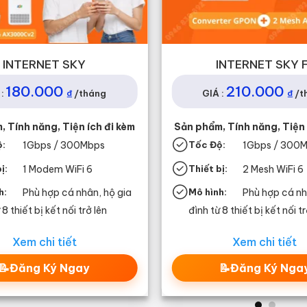
INTERNET SKY
INTERNET SKY 
180.000
210.000
₫
₫
:
/tháng
GIÁ :
/t
 Tính năng, Tiện ích đi kèm
Sản phẩm, Tính năng, Tiện 
ộ:
1G
bps / 300Mbps
Tốc Độ:
1G
bps / 300
bị:
1 Modem WiFi 6
Thiết bị:
2 Mesh WiFi 6
h:
Phù hợp cá nhân, hộ gia
Mô hình:
Phù hợp cá nh
 8 thiết bị kết nối trở lên
đình từ 8 thiết bị kết nối tr
Xem chi tiết
Xem chi tiết
📝Đăng Ký Ngay
📝Đăng Ký Nga