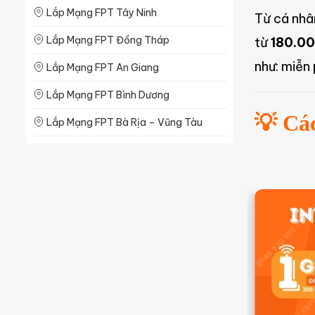
Lắp Mạng FPT Tây Ninh
Lắp Mạng FPT Quảng Bình
Từ cá nhâ
Lắp Mạng FPT Đồng Tháp
từ
180.0
như: miễn
Lắp Mạng FPT An Giang
Lắp Mạng FPT Bình Dương
💡 Cá
Lắp Mạng FPT Bà Rịa – Vũng Tàu
Lắp Mạng FPT Long An
Lắp Mạng FPT Bạc Liêu
Lắp Mạng FPT Bến Tre
Lắp Mạng FPT Sóc Trăng
Lắp Mạng FPT Trà Vinh
Lắp Mạng FPT Hậu Giang
Lắp Mạng FPT Kiên Giang