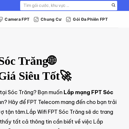
Tìm
kiếm:
Camera FPT
Chung Cư
Gói Đa Phiên FPT
Sóc Trăng🌐
Giá Siêu Tốt🚀
o tại Sóc Trăng? Bạn muốn
Lắp mạng FPT Sóc
đoạn? Hãy để FPT Telecom mang đến cho bạn trải
rợ tận tâm.Lắp Wifi FPT Sóc Trăng sẽ dc trang
thấy tất cả thông tin cần biết về việc Lắp