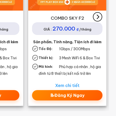
1
COMBO SKY F2
270.000
₫
tháng
GIÁ :
/tháng
ích đi kèm
Sản phẩm, Tính năng, Tiện ích đi kèm
Mbps
Tốc Độ:
1G
bps / 300Mbps
& Box Tivi
Thiết bị:
3 Mesh WiFi 6 & Box Tivi
ân , hộ gia
Mô hình:
Phù hợp cá nhân , hộ gia
ở lên
đình từ 8 thiết bị kết nối trở lên
Xem chi tiết
y
📝Đăng Ký Ngay