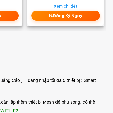
Xem chi tiết
y
📝Đăng Ký Ngay
ng Cáo ) – đăng nhập tối đa 5 thiết bị : Smart
ần lắp thêm thiết bị Mesh để phủ sóng, có thể
A F1, F2…