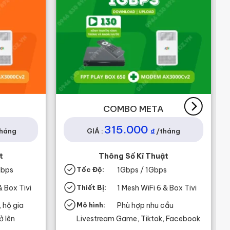
COMBO META
315.000
₫
tháng
GIÁ :
/tháng
t
Thông Số Kĩ Thuật
Mbps
Tốc Độ:
1Gbps / 1Gbps
& Box Tivi
Thiết Bị:
1 Mesh WiFi 6 & Box Tivi
 hộ gia
Mô hình:
Phù hợp nhu cầu
ở lên
Livestream Game, Tiktok, Facebook