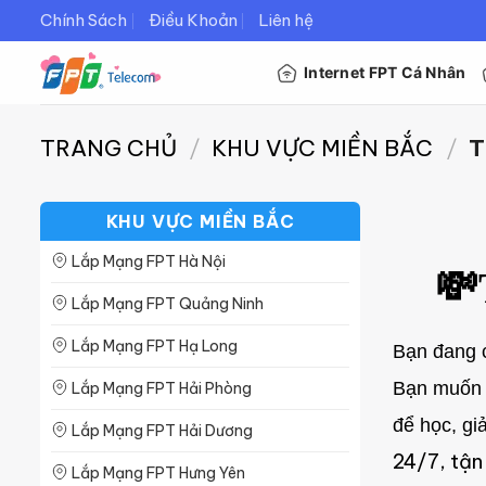
Bỏ
Chính Sách
Điều Khoản
Liên hệ
qua
Internet FPT Cá Nhân
nội
dung
TRANG CHỦ
/
KHU VỰC MIỀN BẮC
/
T
KHU VỰC MIỀN BẮC
Lắp Mạng FPT Hà Nội
💸
Lắp Mạng FPT Quảng Ninh
Lắp Mạng FPT Hạ Long
Bạn đang
Bạn muốn L
Lắp Mạng FPT Hải Phòng
để học, gi
Lắp Mạng FPT Hải Dương
24/7, tận
Lắp Mạng FPT Hưng Yên