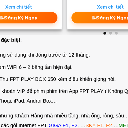
Xem chi tiết
Xem chi tiết
📝Đăng Ký Ngay
📝Đăng Ký Nga
 đặc biệt
:
ng sử dụng khi đóng trước từ 12 tháng.
 WiFi 6 – 2 băng tần hiện đại.
Thu FPT PLAY BOX 650 kèm điều khiển giọng nói.
 khoản VIP để phim phim trên App FPT PLAY ( Không Quả
 Thoại, iPad, Androi Box…
những Khách Hàng nhà nhiều tầng, nhà ống, rộng, sâu…c
các gói Internet FPT
GIGA F1, F2
, …
SKY F1, F2
….
MET