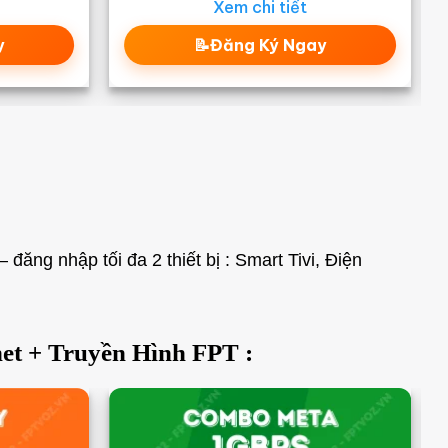
Xem chi tiết
y
📝Đăng Ký Ngay
ăng nhập tối đa 2 thiết bị : Smart Tivi, Điện
et + Truyền Hình FPT :