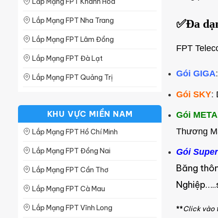
Lắp Mạng FPT Khánh Hòa
Lắp Mạng FPT Thái Bình
Lắp Mạng FPT Nha Trang
✅
Đa dạn
Lắp Mạng FPT Vĩnh Phúc
Lắp Mạng FPT Lâm Đồng
FPT Teleco
Lắp Mạng FPT Đà Lạt
Gói GIGA
Lắp Mạng FPT Quảng Trị
Gói SKY
:
Lắp Mạng FPT Quảng Ngãi
KHU VỰC MIỀN NAM
Gói META
Lắp Mạng FPT Gia Lai
Thương Mại
Lắp Mạng FPT Hồ Chí Minh
Lắp Mạng FPT Dak Lak
Lắp Mạng FPT Đồng Nai
Gói Super
Lắp Mạng FPT Bình Phước
Băng thôn
Lắp Mạng FPT Cần Thơ
Lắp Mạng FPT Bình Định
Nghiệp…..s
Lắp Mạng FPT Cà Mau
Lắp Mạng FPT Bình Thuận
Lắp Mạng FPT Vĩnh Long
**
Click vào 
Lắp Mạng FPT Quảng Nam