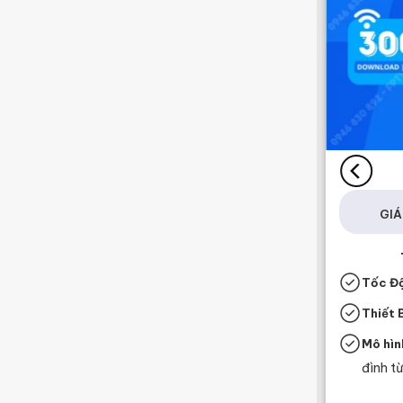
Lắp Mạng FPT Tiền Giang
INTERNET META F2
335.000
₫
GIÁ :
/tháng
GIÁ 
Thông Số Kĩ Thuật
Tốc Độ:
1Gbps / 1Gbps
Tốc Đ
Thiết Bị:
3 Mesh WiFi 6
Thiết B
Mô hình:
Phù hợp nhu cầu
Mô hìn
Livestream Game, Tiktok, Facebook
đình từ