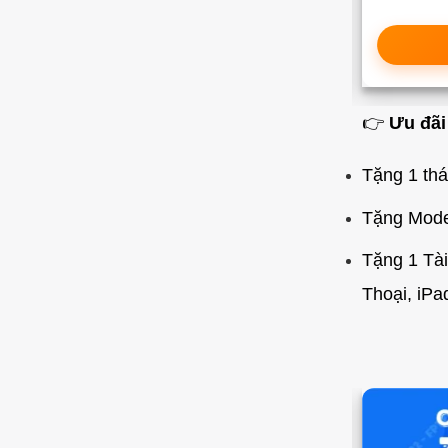
Xem chi tiết
📝Đăng Ký Ngay
👉
Ưu đãi
Tặng 1 thá
Tặng Modem
Tặng 1 Tài
Thoại, iPa