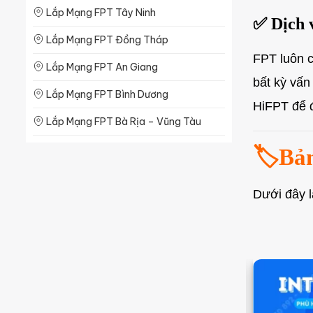
Lắp Mạng FPT Tây Ninh
Lắp Mạng FPT Quảng Bình
✅ Dịch 
Lắp Mạng FPT Đồng Tháp
FPT luôn c
Lắp Mạng FPT An Giang
bất kỳ vấn
Lắp Mạng FPT Bình Dương
HiFPT để 
Lắp Mạng FPT Bà Rịa – Vũng Tàu
Lắp Mạng FPT Long An
🏷️Bả
Lắp Mạng FPT Bạc Liêu
Dưới đây l
Lắp Mạng FPT Bến Tre
Lắp Mạng FPT Sóc Trăng
Lắp Mạng FPT Trà Vinh
Lắp Mạng FPT Hậu Giang
Lắp Mạng FPT Kiên Giang