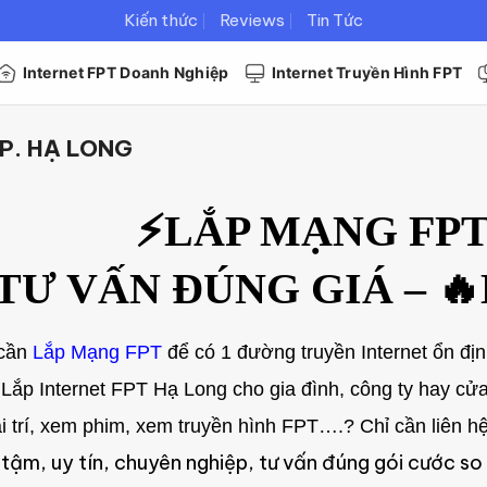
Kiến thức
Reviews
Tin Tức
Internet FPT Doanh Nghiệp
Internet Truyền Hình FPT
P. HẠ LONG
⚡LẮP MẠNG FP
TƯ VẤN ĐÚNG GIÁ – 
 cần
Lắp Mạng FPT
để có 1 đường truyền Internet ổn địn
ắp Internet FPT Hạ Long cho gia đình, công ty hay cử
ải trí, xem phim, xem truyền hình FPT….? Chỉ cần liên h
 tậm, uy tín, chuyên nghiệp, tư vấn đúng gói cước so