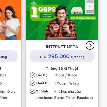
INTERNET META
295.000
₫
háng
GIÁ :
/tháng
t
Thông Số Kĩ Thuật
Mbps
Tốc Độ:
1Gbps / 1Gbps
 6
Thiết Bị:
1 Modem WiFi 6
ân, hộ gia
Mô hình:
Phù hợp nhu cầu
ở lên
Livestream Game, Tiktok, Facebook