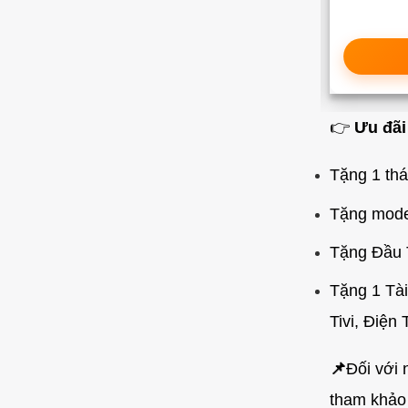
Xem chi tiết
📝Đăng Ký Ngay
👉
Ưu đãi
Tặng 1 thá
Tặng modem
Tặng Đầu 
Tặng 1 Tài
Tivi, Điện
📌
Đối với 
tham khảo 