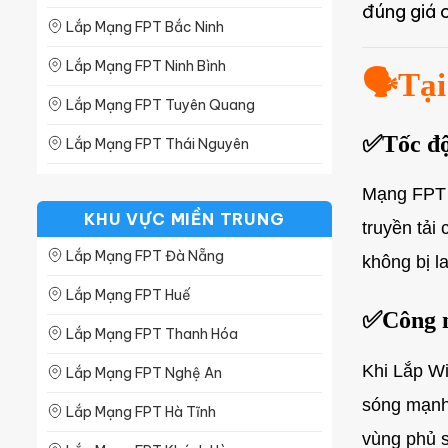
đúng giá c
Lắp Mạng FPT Bắc Ninh
Lắp Mạng FPT Ninh Bình
🗣️Tạ
Lắp Mạng FPT Tuyên Quang
✅
Tốc độ
Lắp Mạng FPT Thái Nguyên
Lắp Mạng FPT Phú Thọ
Mạng FPT 
KHU VỰC MIỀN TRUNG
Lắp Mạng FPT Lạng Sơn
truyền tải
Lắp Mạng FPT Đà Nẵng
Lắp Mạng FPT Lào Cai
không bị l
Lắp Mạng FPT Huế
Lắp Mạng FPT Hà Nam
✅
Công 
Lắp Mạng FPT Thanh Hóa
Lắp Mạng FPT Hòa Bình
Khi Lắp W
Lắp Mạng FPT Nghệ An
Lắp Mạng FPT Nam Định
sóng mạnh,
Lắp Mạng FPT Hà Tĩnh
Lắp Mạng FPT Bắc Giang
vùng phủ s