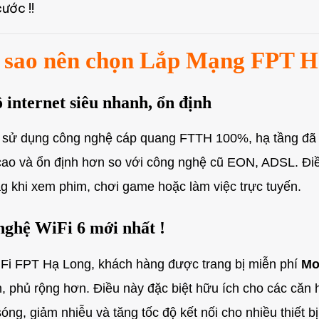
ước !!
i sao nên chọn Lắp Mạng FPT H
 internet siêu nhanh, ổn định
sử dụng công nghệ cáp quang FTTH 100%, hạ tầng đã 
 cao và ổn định hơn so với công nghệ cũ EON, ADSL. Đi
ag khi xem phim, chơi game hoặc làm việc trực tuyến.
nghệ WiFi 6 mới nhất !
iFi FPT Hạ Long, khách hàng được trang bị miễn phí
Mo
 phủ rộng hơn. Điều này đặc biệt hữu ích cho các căn h
óng, giảm nhiễu và tăng tốc độ kết nối cho nhiều thiết bị