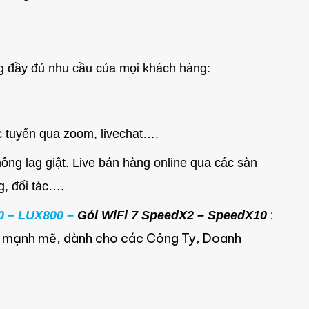
g đầy đủ nhu cầu của mọi khách hàng:
c tuyến qua zoom, livechat….
ông lag giật. Live bán hàng online qua các sàn
g, đối tác….
:
0 – LUX800 –
Gói WiFi 7 SpeedX2 – SpeedX10
ải mạnh mẽ, dành cho các Công Ty, Doanh