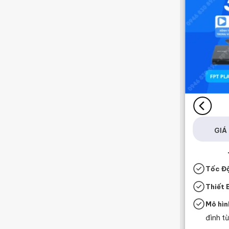
COMBO META F2
355.000
₫
GIÁ :
/tháng
GIÁ 
Thông Số Kĩ Thuật
Tốc Độ:
1Gbps / 1Gbps
Tốc Đ
Thiết Bị:
3 Mesh WiFi 6 & Box Tivi
Thiết B
Mô hình:
Phù hợp nhu cầu
Mô hìn
Livestream Game, Tiktok, Facebook
đình từ