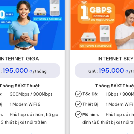
INTERNET GIGA
INTERNET SKY
195.000
195.000
₫
₫
:
/tháng
GIÁ :
/t
Thông Số Kĩ Thuật
Thông Số Kĩ Thuậ
ộ:
300Mbps / 300Mbps
Tốc Độ:
1Gbps / 300
ị:
1 Modem WiFi 6
Thiết Bị:
1 Modem WiFi
h:
Phù hợp cá nhân , hộ gia
Mô hình:
Phù hợp cá nh
 3 thiết bị kết nối trở lên
đình từ 8 thiết bị kết nối tr