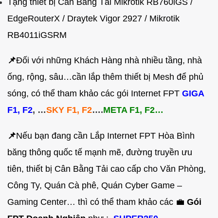
Tặng thiết bị Cân Bằng Tải Mikrotik RB760iGS /
EdgeRouterX / Draytek Vigor 2927 / Mikrotik
RB4011iGSRM
📌
Đối với những Khách Hàng nhà nhiều tầng, nhà
ống, rộng, sâu…cần lắp thêm thiết bị Mesh để phủ
sóng, có thể tham khảo các gói Internet FPT
GIGA
F1, F2
, …
SKY F1, F2
….
META F1, F2…
📌
Nếu bạn đang cần Lắp Internet FPT Hòa Bình
băng thông quốc tế mạnh mẽ, đường truyền ưu
tiên, thiết bị Cân Bằng Tải cao cấp cho Văn Phòng,
Công Ty, Quán Cà phê, Quán Cyber Game –
Gaming Center… thì có thể tham khảo các 💼
Gói