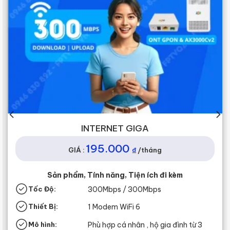
INTERNET GIGA
195.000
₫
GIÁ :
/tháng
Sản phẩm, Tính năng, Tiện ích đi kèm
Tốc Độ:
300Mbps / 300Mbps
Thiết Bị:
1 Modem WiFi 6
Mô hình:
Phù hợp cá nhân , hộ gia đình từ 3