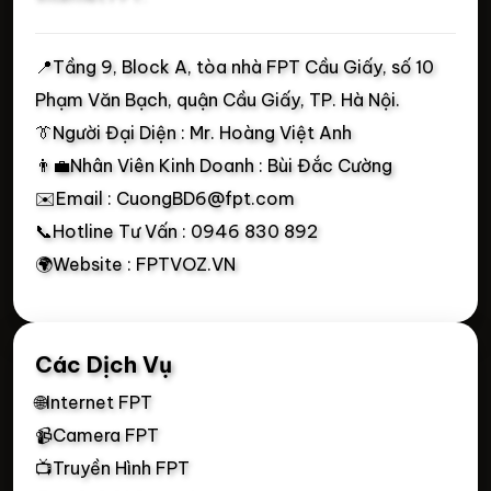
📍
Tầng 9, Block A, tòa nhà FPT Cầu Giấy, số 10
Phạm Văn Bạch, quận Cầu Giấy, TP. Hà Nội.
👔Người Đại Diện : Mr. Hoàng Việt Anh
👨‍💼Nhân Viên Kinh Doanh : Bùi Đắc Cường
✉️Email : CuongBD6@fpt.com
📞Hotline Tư Vấn : 0946 830 892
🌍Website : FPTVOZ.VN
Các Dịch Vụ
🌐Internet FPT
📹Camera FPT
📺Truyền Hình FPT