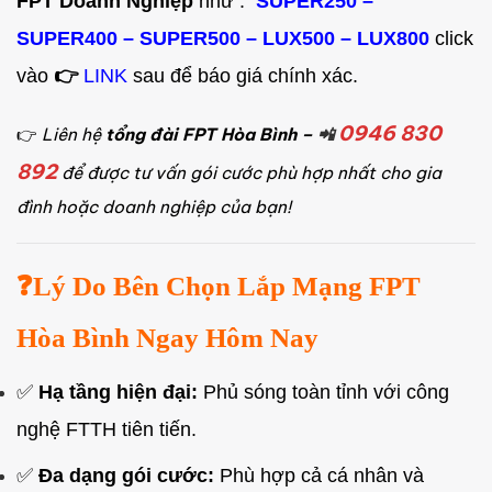
FPT Doanh Nghiệp
như :
SUPER250
–
SUPER400
–
SUPER500
–
LUX500
–
LUX800
click
vào
👉
LINK
sau để báo giá chính xác.
0946 830
👉
Liên hệ
tổng đài FPT Hòa Bình –
📲
892
để được tư vấn gói cước phù hợp nhất cho gia
đình hoặc doanh nghiệp của bạn!
❓Lý Do Bên Chọn Lắp Mạng FPT
Hòa Bình Ngay Hôm Nay
✅
Hạ tầng hiện đại:
Phủ sóng toàn tỉnh với công
nghệ FTTH tiên tiến.
✅
Đa dạng gói cước:
Phù hợp cả cá nhân và