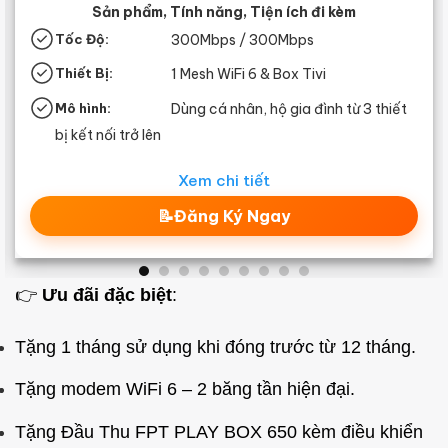
Sản phẩm, Tính năng, Tiện ích đi kèm
Tốc Độ:
300Mbps / 300Mbps
Thiết Bị:
1 Mesh WiFi 6 & Box Tivi
Mô hình:
Dùng cá nhân, hộ gia đình từ 3 thiết
bị kết nối trở lên
Xem chi tiết
📝Đăng Ký Ngay
👉
Ưu đãi đặc biệt
:
Tặng 1 tháng sử dụng khi đóng trước từ 12 tháng.
Tặng modem WiFi 6 – 2 băng tần hiện đại.
Tặng Đầu Thu FPT PLAY BOX 650 kèm điều khiển