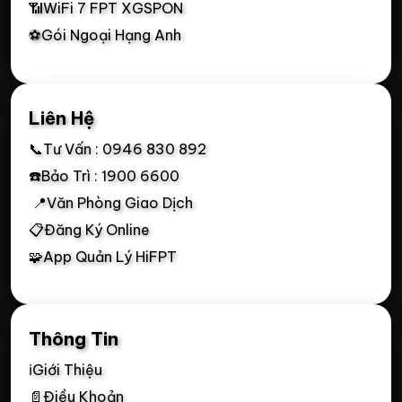
📶WiFi 7 FPT XGSPON
⚽Gói Ngoại Hạng Anh
Liên Hệ
📞Tư Vấn : 0946 830 892
☎️Bảo Trì : 1900 6600
📍Văn Phòng Giao Dịch
📋Đăng Ký Online
🧩App Quản Lý HiFPT
Thông Tin
ℹ️Giới Thiệu
📄Điều Khoản