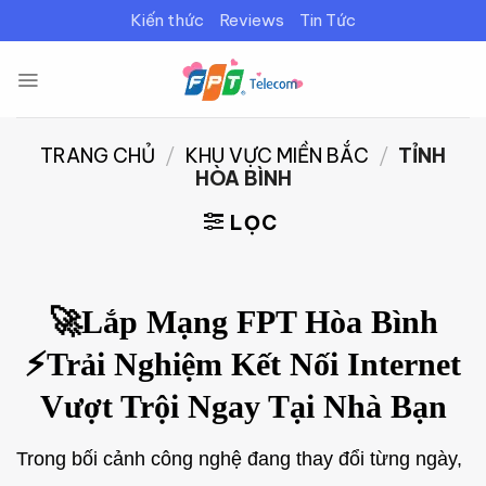
Bỏ
Kiến thức
Reviews
Tin Tức
qua
nội
dung
TRANG CHỦ
/
KHU VỰC MIỀN BẮC
/
TỈNH
HÒA BÌNH
LỌC
🚀Lắp Mạng FPT Hòa Bình
⚡Trải Nghiệm Kết Nối Internet
Vượt Trội Ngay Tại Nhà Bạn
Trong bối cảnh công nghệ đang thay đổi từng ngày,