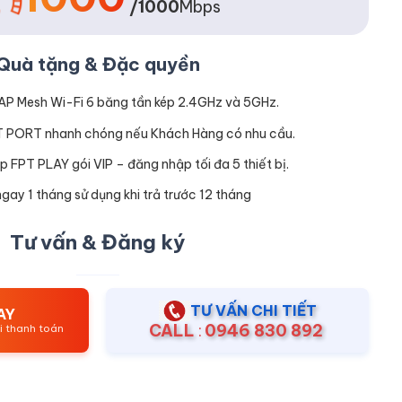
/1000
Mbps
Quà tặng & Đặc quyền
P Mesh Wi-Fi 6 băng tần kép 2.4GHz và 5GHz.
T PORT nhanh chóng nếu Khách Hàng có nhu cầu.
p FPT PLAY gói VIP – đăng nhập tối đa 5 thiết bị.
gay 1 tháng sử dụng khi trả trước 12 tháng
Tư vấn & Đăng ký
TƯ VẤN CHI TIẾT
AY
CALL
:
0946 830 892
ới thanh toán