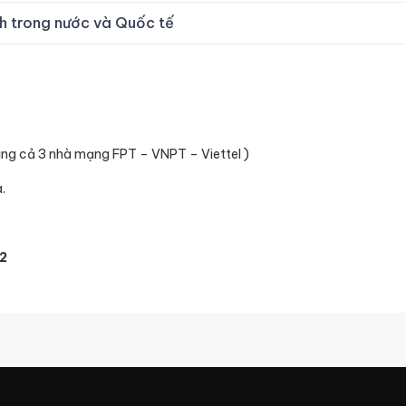
h trong nước và Quốc tế
ụng cả 3 nhà mạng FPT – VNPT – Viettel )
.
2