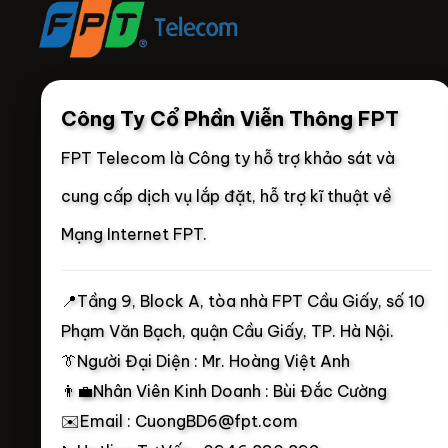
Công Ty Cổ Phần Viễn Thông FPT
FPT Telecom là Công ty hỗ trợ khảo sát và
cung cấp dịch vụ lắp đặt, hỗ trợ kĩ thuật về
Mạng Internet FPT.
📍
Tầng 9, Block A, tòa nhà FPT Cầu Giấy, số 10
Phạm Văn Bạch, quận Cầu Giấy, TP. Hà Nội.
👔Người Đại Diện : Mr. Hoàng Việt Anh
👨‍💼Nhân Viên Kinh Doanh : Bùi Đắc Cường
✉️Email : CuongBD6@fpt.com