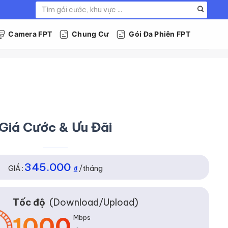
Tìm
kiếm:
Camera FPT
Chung Cư
Gói Đa Phiên FPT
Giá Cước & Ưu Đãi
345.000
GIÁ :
₫
/tháng
Tốc độ
(Download/Upload)
1000
Mbps