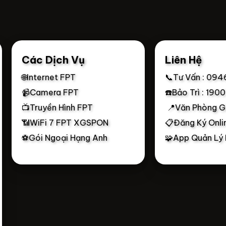
Các Dịch Vụ
Liên Hệ
🌐Internet FPT
📞Tư Vấn : 094
📹Camera FPT
☎️Bảo Trì : 190
📺Truyền Hình FPT
📍Văn Phòng G
📶WiFi 7 FPT XGSPON
📋Đăng Ký Onli
⚽Gói Ngoại Hạng Anh
🧩App Quản Lý