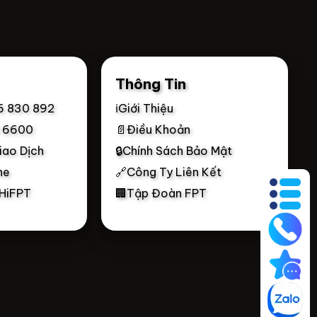
Thông Tin
6 830 892
ℹ️Giới Thiệu
0 6600
📄Điều Khoản
iao Dịch
🔒Chính Sách Bảo Mật
ne
🔗Công Ty Liên Kết
 HiFPT
🏢Tập Đoàn FPT