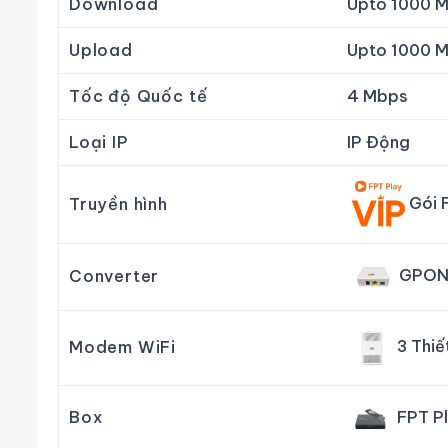
Download
Upto 1000 
Upload
Upto 1000 
Tốc độ Quốc tế
4 Mbps
Loại IP
IP Động
Gói 
Truyền hình
GPON
Converter
3 Thiế
Modem WiFi
FPT Pl
Box