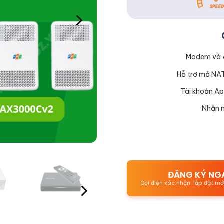
Modem và A
Hỗ trợ mở NA
Tài khoản Ap
Nhận n
ĐĂNG KÝ NG
Gọi điện xác nhận, lắp đặt m