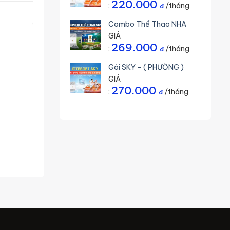
220.000
:
/tháng
₫
Combo Thể Thao NHA
GIÁ
269.000
:
/tháng
₫
Gói SKY - ( PHƯỜNG )
GIÁ
270.000
:
/tháng
₫