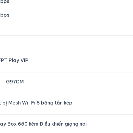
Mbps
Mbps
FPT Play VIP
 – G97CM
t bị Mesh Wi-Fi 6 băng tần kép
ay Box 650 kèm Điều khiển giọng nói