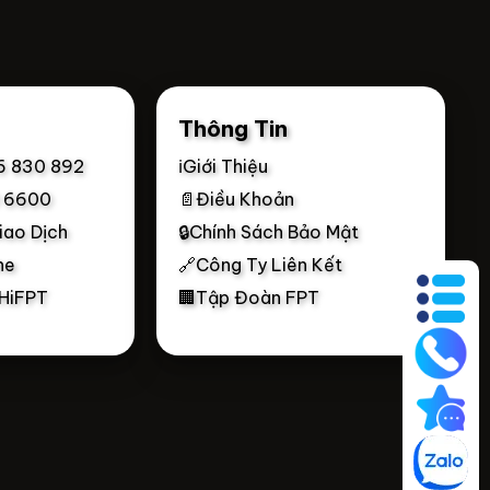
Thông Tin
6 830 892
ℹ️Giới Thiệu
0 6600
📄Điều Khoản
iao Dịch
🔒Chính Sách Bảo Mật
ne
🔗Công Ty Liên Kết
 HiFPT
🏢Tập Đoàn FPT