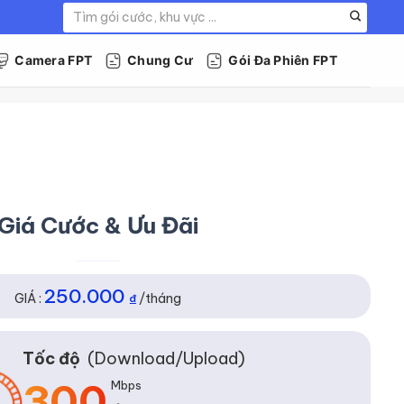
Tìm
kiếm:
Camera FPT
Chung Cư
Gói Đa Phiên FPT
Giá Cước & Ưu Đãi
250.000
GIÁ :
₫
/tháng
Tốc độ
(Download/Upload)
300
Mbps