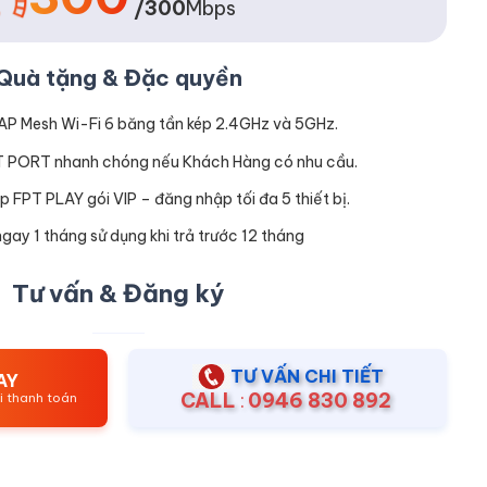
/300
Mbps
Quà tặng & Đặc quyền
P Mesh Wi-Fi 6 băng tần kép 2.4GHz và 5GHz.
T PORT nhanh chóng nếu Khách Hàng có nhu cầu.
p FPT PLAY gói VIP – đăng nhập tối đa 5 thiết bị.
gay 1 tháng sử dụng khi trả trước 12 tháng
Tư vấn & Đăng ký
TƯ VẤN CHI TIẾT
AY
CALL
:
0946 830 892
ới thanh toán