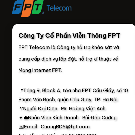
Công Ty Cổ Phần Viễn Thông FPT
FPT Telecom là Công ty hỗ trợ khảo sát và
cung cấp dịch vụ lắp đặt, hỗ trợ kĩ thuật về
Mạng Internet FPT.
📍
Tầng 9, Block A, tòa nhà FPT Cầu Giấy, số 10
Phạm Văn Bạch, quận Cầu Giấy, TP. Hà Nội.
👔Người Đại Diện : Mr. Hoàng Việt Anh
👨‍💼Nhân Viên Kinh Doanh : Bùi Đắc Cường
✉️Email : CuongBD6@fpt.com