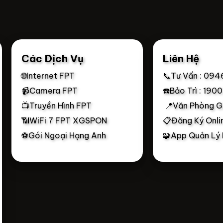
Các Dịch Vụ
Liên Hệ
🌐Internet FPT
📞Tư Vấn : 094
📹Camera FPT
☎️Bảo Trì : 190
📺Truyền Hình FPT
📍Văn Phòng G
📶WiFi 7 FPT XGSPON
📋Đăng Ký Onli
⚽Gói Ngoại Hạng Anh
🧩App Quản Lý