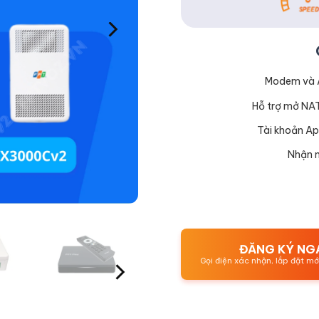
Modem và A
Hỗ trợ mở NA
Tài khoản Ap
Nhận n
ĐĂNG KÝ NG
Gọi điện xác nhận, lắp đặt m