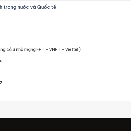
h trong nước và Quốc tế
ụng cả 3 nhà mạng FPT – VNPT – Viettel )
.
2