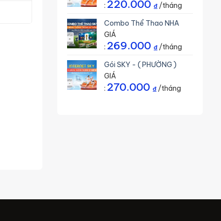
220.000
:
/tháng
₫
Combo Thể Thao NHA
GIÁ
269.000
:
/tháng
₫
Gói SKY - ( PHƯỜNG )
GIÁ
270.000
:
/tháng
₫