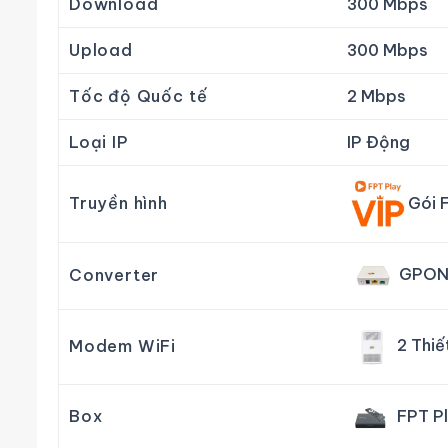
Download
300 Mbps
Upload
300 Mbps
Tốc độ Quốc tế
2 Mbps
Loại IP
IP Động
Gói 
Truyền hình
GPON
Converter
2 Thiế
Modem WiFi
FPT Pl
Box