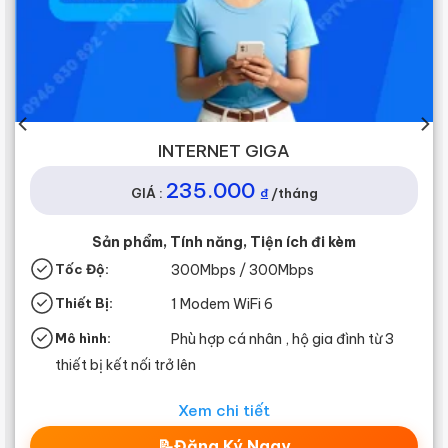
INTERNET SKY
245.000
₫
GIÁ :
/tháng
èm
Sản phẩm, Tính năng, Tiện ích đi kèm
Tốc Độ:
1Gbps / 300Mbps
Thiết Bị:
1 Modem WiFi 6
ình từ 3
Mô hình:
Phù hợp cá nhân, hộ gia đìn
thiết bị kết nối trở lên
Xem chi tiết
📝Đăng Ký Ngay