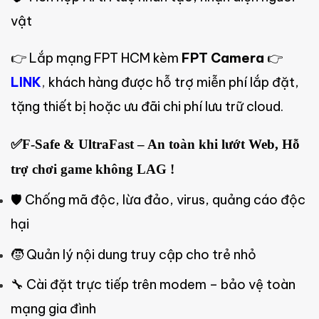
vật
👉 Lắp mạng FPT HCM kèm
FPT Camera
👉
LINK
,
khách hàng được hỗ trợ miễn phí lắp đặt,
tặng thiết bị hoặc ưu đãi chi phí lưu trữ cloud.
✅F-Safe & UltraFast – An toàn khi lướt Web, Hỗ
trợ chơi game không LAG !
🛡️ Chống mã độc, lừa đảo, virus, quảng cáo độc
hại
🧒 Quản lý nội dung truy cập cho trẻ nhỏ
🔧 Cài đặt trực tiếp trên modem – bảo vệ toàn
mạng gia đình