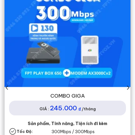
COMBO SKY
255.000
₫
tháng
GIÁ :
/t
ích đi kèm
Sản phẩm, Tính năng, Tiện í
Mbps
Tốc Độ:
1Gbps / 300Mbps