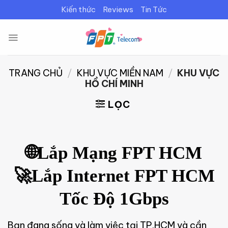
Bỏ
Kiến thức
Reviews
Tin Tức
qua
nội
dung
TRANG CHỦ
/
KHU VỰC MIỀN NAM
/
KHU VỰC
HỒ CHÍ MINH
LỌC
🌐Lắp Mạng FPT HCM
🚀Lắp Internet FPT HCM
Tốc Độ 1Gbps
Bạn đang sống và làm việc tại TP.HCM và cần