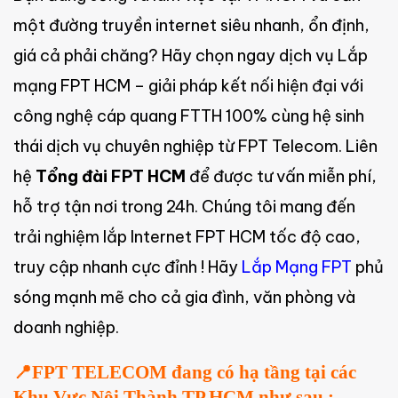
một đường truyền internet siêu nhanh, ổn định,
giá cả phải chăng? Hãy chọn ngay dịch vụ Lắp
mạng FPT HCM – giải pháp kết nối hiện đại với
công nghệ cáp quang FTTH 100% cùng hệ sinh
thái dịch vụ chuyên nghiệp từ FPT Telecom. Liên
hệ
Tổng đài FPT HCM
để được tư vấn miễn phí,
hỗ trợ tận nơi trong 24h. Chúng tôi mang đến
trải nghiệm lắp Internet FPT HCM tốc độ cao,
truy cập nhanh cực đỉnh ! Hãy
Lắp Mạng FPT
phủ
sóng mạnh mẽ cho cả gia đình, văn phòng và
doanh nghiệp.
📍FPT TELECOM đang có hạ tầng tại các
Khu Vực Nội Thành TP.HCM như sau :