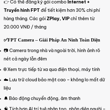
👉 Có thể đăng ký gói combo
Internet +
Truyền hình FPT
để tiết kiệm hơn 30% chi phí
hàng tháng. Các gói
ZPlay, VIP
chỉ thêm từ
20.000 VNĐ / tháng
✅FPT Camera – Giải Pháp An Ninh Toàn Diện
📷 Camera trong nhà và ngoài trời, hình ảnh rõ
nét cả ngày lẫn đêm
🌐 Xem trực tiếp từ xa qua điện thoại, máy tính
☁️ Lưu trữ cloud bảo mật cao – không lo mất dữ
liệu
🔔 Báo động chuyển động, âm thanh
🧠 Tích hợp AI trí tuệ nhân tạo, nhận diện người –