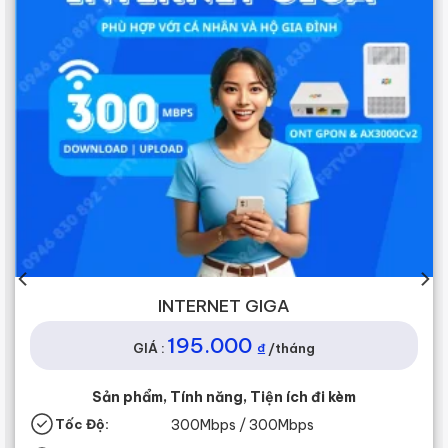
 GIGA
INTERNET
00
205.00
₫
/tháng
GIÁ :
 Tiện ích đi kèm
Sản phẩm, Tính năng, 
/ 300Mbps
Tốc Độ:
1G
bps / 3