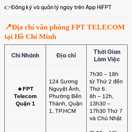
👉Đăng ký và quản lý ngay trên App HiFPT
📍Địa chỉ văn phòng FPT TELECOM
tại Hồ Chí Minh
Thời Gian
Chi Nhánh
Địa chỉ
Làm Việc
7h30 – 18h
124 Sương
từ Thứ 2 đến
🔹FPT
Nguyệt Ánh,
Thứ 6.
Telecom
Phường Bến
8h – 12h,
Quận 1
Thành, Quận
13h30 –
1, TP.HCM
17h30 Thứ 7
và Chủ Nhật