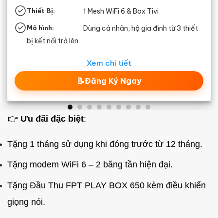
ox Tivi
Thiết Bị:
1 Mesh WiFi 6 & Bo
gia đình từ 3 thiết
Mô hình:
Dùng cá nhân, hộ g
bị kết nối trở lên
Xem chi tiết
y
📝Đăng Ký Ngay
👉
Ưu đãi đặc biệt
:
Tặng 1 tháng sử dụng khi đóng trước từ 12 tháng.
Tặng modem WiFi 6 – 2 băng tần hiện đại.
Tặng Đầu Thu FPT PLAY BOX 650 kèm điều khiển
giọng nói.