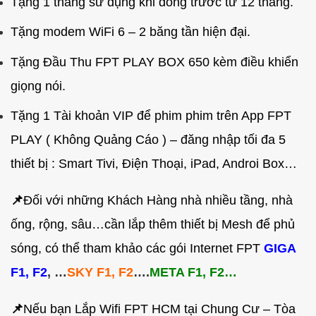
Tặng 1 tháng sử dụng khi đóng trước từ 12 tháng.
Tặng modem WiFi 6 – 2 băng tần hiện đại.
Tặng Đầu Thu FPT PLAY BOX 650 kèm điều khiển
giọng nói.
Tặng 1 Tài khoản VIP để phim phim trên App FPT
PLAY ( Không Quảng Cáo ) – đăng nhập tối đa 5
thiết bị : Smart Tivi, Điện Thoại, iPad, Androi Box…
📌
Đối với những Khách Hàng nhà nhiều tầng, nhà
ống, rộng, sâu…cần lắp thêm thiết bị Mesh để phủ
sóng, có thể tham khảo các gói Internet FPT
GIGA
F1, F2
, …
SKY F1, F2
….
META F1, F2…
📌
Nếu bạn Lắp Wifi FPT HCM tại Chung Cư – Tòa