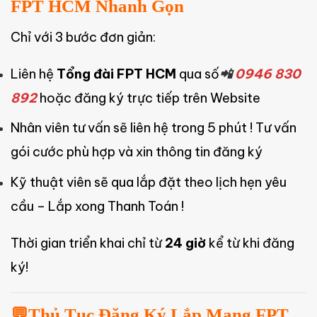
FPT HCM Nhanh Gọn
Chỉ với 3 bước đơn giản:
Liên hệ
Tổng đài FPT HCM
qua số
📲
0946 830
892
hoặc đăng ký trực tiếp trên Website
Nhân viên tư vấn sẽ liên hệ trong 5 phút ! Tư vấn
gói cước phù hợp và xin thông tin đăng ký
Kỹ thuật viên sẽ qua lắp đặt theo lịch hẹn yêu
cầu – Lắp xong Thanh Toán !
Thời gian triển khai chỉ từ
24 giờ
kể từ khi đăng
ký!
💬
Thủ Tục Đăng Ký Lắp Mạng FPT