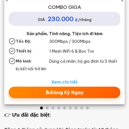
COMBO GIGA
230.000
₫
GIÁ :
/tháng
Sản phẩm, Tính năng, Tiện ích đi kèm
Tốc Độ:
300
Mbps / 300Mbps
T
Thiết bị:
1 Mesh WiFi 6 & Box Tivi
T
Mô hình:
Dùng cá nhân, hộ gia đình từ 3 thiết
M
bị kết nối trở lên
b
Xem chi tiết
📝Đăng Ký Ngay
👉
Ưu đãi đặc biệt
: