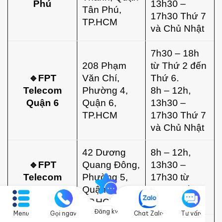
Phú
13h30 –
Tân Phú,
17h30 Thứ 7
TP.HCM
và Chủ Nhật
7h30 – 18h
208 Phạm
từ Thứ 2 đến
🔹
FPT
Văn Chí,
Thứ 6.
Telecom
Phường 4,
8h – 12h,
Quận 6
Quận 6,
13h30 –
TP.HCM
17h30 Thứ 7
và Chủ Nhật
42 Dương
8h – 12h,
🔹
FPT
Quang Đông,
13h30 –
Telecom
Phường 5,
17h30 từ
Quận 8
Quận 8,
Thứ 2 đến
TP.HCM
Thứ 7
Đăng ký
Menu
Gọi ngay
Chat Zalo
Tư vấn