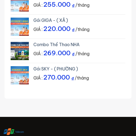
255.000
GIÁ :
/tháng
₫
Gói GIGA - ( XÃ )
220.000
GIÁ :
/tháng
₫
Combo Thể Thao NHA
269.000
GIÁ :
/tháng
₫
Gói SKY - ( PHƯỜNG )
270.000
GIÁ :
/tháng
₫