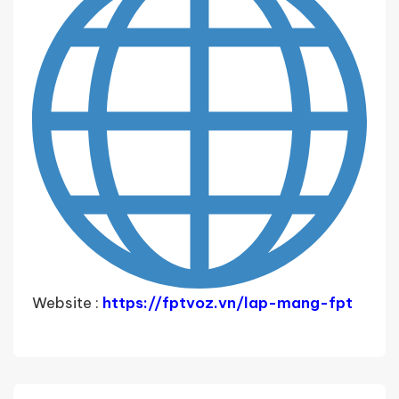
Website :
https://fptvoz.vn/lap-mang-fpt