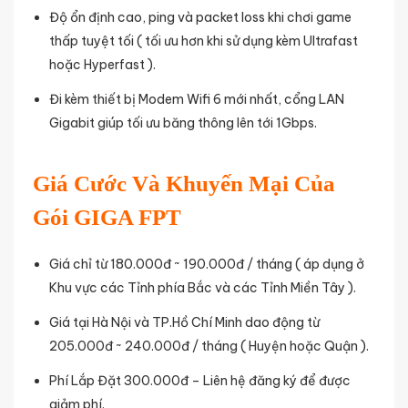
Độ ổn định cao, ping và packet loss khi chơi game
thấp tuyệt tối ( tối ưu hơn khi sử dụng kèm Ultrafast
hoặc Hyperfast ).
Đi kèm thiết bị Modem Wifi 6 mới nhất, cổng LAN
Gigabit giúp tối ưu băng thông lên tới 1Gbps.
Giá Cước Và Khuyến Mại Của
Gói GIGA FPT
Giá chỉ từ 180.000đ ~ 190.000đ / tháng ( áp dụng ở
Khu vực các Tỉnh phía Bắc và các Tỉnh Miền Tây ).
Giá tại Hà Nội và TP.Hồ Chí Minh dao động từ
205.000đ ~ 240.000đ / tháng ( Huyện hoặc Quận ).
Phí Lắp Đặt 300.000đ – Liên hệ đăng ký để được
giảm phí.