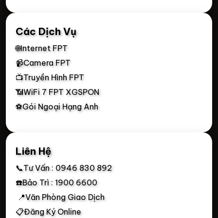
Các Dịch Vụ
🌐Internet FPT
📹Camera FPT
📺Truyền Hình FPT
📶WiFi 7 FPT XGSPON
⚽Gói Ngoại Hạng Anh
Liên Hệ
📞Tư Vấn : 0946 830 892
☎️Bảo Trì : 1900 6600
📍Văn Phòng Giao Dịch
📋Đăng Ký Online