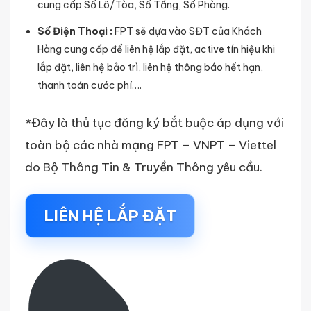
cung cấp Số Lô/Tòa, Số Tầng, Số Phòng.
Số Điện Thoại :
FPT sẽ dựa vào SĐT của Khách
Hàng cung cấp để liên hệ lắp đặt, active tín hiệu khi
lắp đặt, liên hệ bảo trì, liên hệ thông báo hết hạn,
thanh toán cước phí….
*Đây là thủ tục đăng ký bắt buộc áp dụng với
toàn bộ các nhà mạng FPT – VNPT – Viettel
do Bộ Thông Tin & Truyền Thông yêu cầu.
LIÊN HỆ LẮP ĐẶT