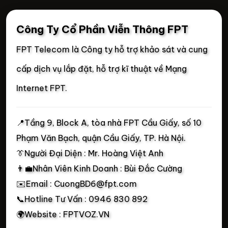
Công Ty Cổ Phần Viễn Thông FPT
FPT Telecom là Công ty hỗ trợ khảo sát và cung
cấp dịch vụ lắp đặt, hỗ trợ kĩ thuật về Mạng
Internet FPT.
📍
Tầng 9, Block A, tòa nhà FPT Cầu Giấy, số 10
Phạm Văn Bạch, quận Cầu Giấy, TP. Hà Nội.
👔Người Đại Diện : Mr. Hoàng Việt Anh
👨‍💼Nhân Viên Kinh Doanh : Bùi Đắc Cường
✉️Email : CuongBD6@fpt.com
📞Hotline Tư Vấn : 0946 830 892
🌍Website : FPTVOZ.VN