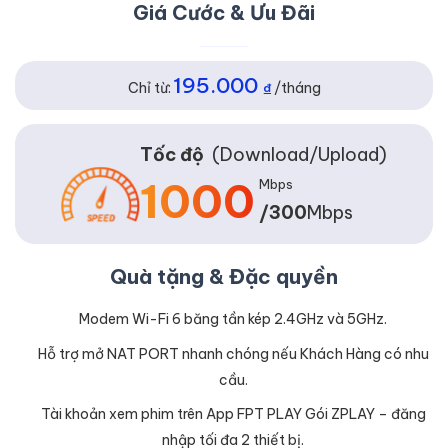
Giá Cước & Ưu Đãi
195.000
Chỉ từ:
₫
/tháng
Tốc độ
(Download/Upload)
1000
Mbps
/300
Mbps
Quà tặng & Đặc quyền
Modem Wi-Fi 6 băng tần kép 2.4GHz và 5GHz.
Hỗ trợ mở NAT PORT nhanh chóng nếu Khách Hàng có nhu
cầu.
Tài khoản xem phim trên App FPT PLAY Gói ZPLAY – đăng
nhập tối đa 2 thiết bị.