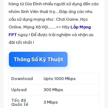
hàng từ Gia Đình nhiều người sử dụng đến các
nhóm Sinh Viên thuê trọ….Đáp ứng các nhu
cầu sử dụng mạng như : Chơi Game, Học
Online, Mạng Xã Hội,…….=> Hãy
Lắp Mạng
FPT
ngay ! Để được trải nghiệm và nhận ưu
đãi tốt nhất !
Thông Số Kỹ Thuật
Download
Upto 1000 Mbps
Upload
300 Mbps
Tốc độ
3 Mbps
Quốc tế