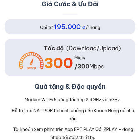
Giá Cước & Ưu Đãi
195.000
Chỉ từ:
₫
/tháng
Tốc độ
(Download/Upload)
300
Mbps
/300
Mbps
Quà tặng & Đặc quyền
Modem Wi-Fi 6 băng tần kép 2.4GHz và 5GHz.
Hỗ trợ mở NAT PORT nhanh chóng nếu Khách Hàng có nhu
cầu.
Tài khoản xem phim trên App FPT PLAY Gói ZPLAY – đăng
nhập tối đa 2 thiết bị.