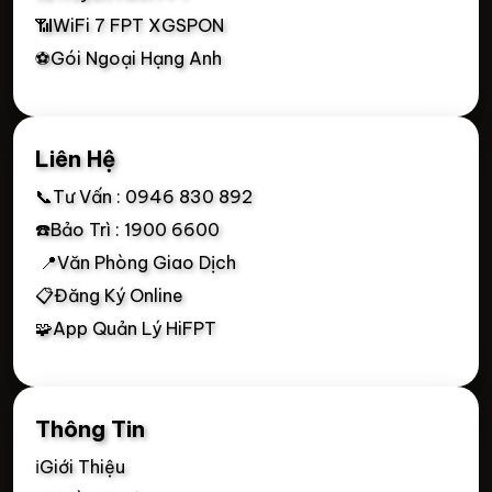
📶WiFi 7 FPT XGSPON
⚽Gói Ngoại Hạng Anh
Liên Hệ
📞Tư Vấn : 0946 830 892
☎️Bảo Trì : 1900 6600
📍Văn Phòng Giao Dịch
📋Đăng Ký Online
🧩App Quản Lý HiFPT
Thông Tin
ℹ️Giới Thiệu