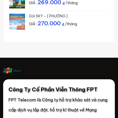
269.000
GIÁ :
/tháng
₫
Gói SKY - ( PHƯỜNG )
270.000
GIÁ :
/tháng
₫
Công Ty Cổ Phần Viễn Thông FPT
FPT Telecom là Công ty hỗ trợ khảo sát và cung
cấp dịch vụ lắp đặt, hỗ trợ kĩ thuật về Mạng