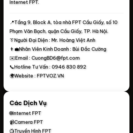
Internet FPT.
📍
Tầng 9, Block A, tòa nhà FPT Cầu Giấy, số 10
Phạm Văn Bạch, quận Cầu Giấy, TP. Hà Nội.
👔Người Đại Diện : Mr. Hoàng Việt Anh
👨‍💼Nhân Viên Kinh Doanh : Bùi Đắc Cường
✉️Email : CuongBD6@fpt.com
📞Hotline Tư Vấn : 0946 830 892
🌍Website : FPTVOZ.VN
Các Dịch Vụ
🌐Internet FPT
📹Camera FPT
📺Truyền Hình FPT