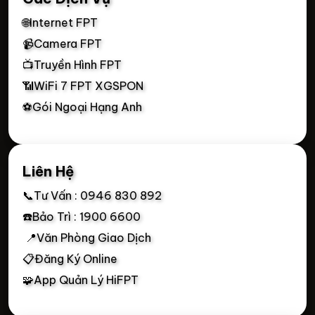
🌐Internet FPT
📹Camera FPT
📺Truyền Hình FPT
📶WiFi 7 FPT XGSPON
⚽Gói Ngoại Hạng Anh
Liên Hệ
📞Tư Vấn : 0946 830 892
☎️Bảo Trì : 1900 6600
📍Văn Phòng Giao Dịch
📋Đăng Ký Online
🧩App Quản Lý HiFPT