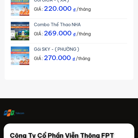
Gói GIGA - ( XÃ )
220.000
GIÁ :
/tháng
₫
Combo Thể Thao NHA
269.000
GIÁ :
/tháng
₫
Gói SKY - ( PHƯỜNG )
270.000
GIÁ :
/tháng
₫
Công Ty Cổ Phần Viễn Thông FPT