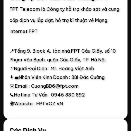
FPT Telecom là Công ty hỗ trợ khảo sát và cung
cấp dịch vụ lắp đặt, hỗ trợ kĩ thuật về Mạng
Internet FPT.
📍
Tầng 9, Block A, tòa nhà FPT Cầu Giấy, số 10
Phạm Văn Bạch, quận Cầu Giấy, TP. Hà Nội.
👔Người Đại Diện : Mr. Hoàng Việt Anh
👨‍💼Nhân Viên Kinh Doanh : Bùi Đắc Cường
✉️Email : CuongBD6@fpt.com
📞Hotline Tư Vấn : 0946 830 892
🌍Website : FPTVOZ.VN
Các Dịch Vụ