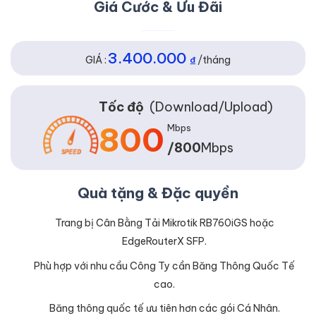
Giá Cước & Ưu Đãi
3.400.000
GIÁ :
₫
/tháng
Tốc độ
(Download/Upload)
800
Mbps
/800
Mbps
Quà tặng & Đặc quyền
Trang bị Cân Bằng Tải Mikrotik RB760iGS hoặc
EdgeRouterX SFP.
Phù hợp với nhu cầu Công Ty cần Băng Thông Quốc Tế
cao.
Băng thông quốc tế ưu tiên hơn các gói Cá Nhân.