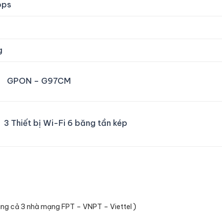
bps
s
g
GPON – G97CM
3 Thiết bị Wi-Fi 6 băng tần kép
ụng cả 3 nhà mạng FPT – VNPT – Viettel )