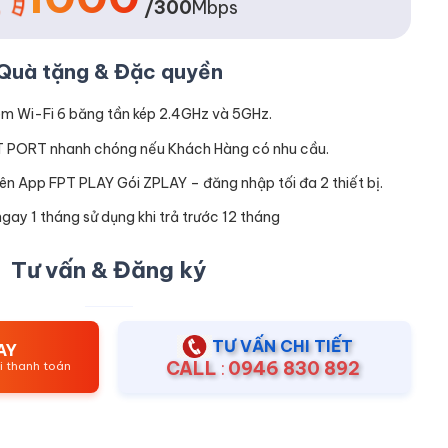
/300
Mbps
Quà tặng & Đặc quyền
m Wi-Fi 6 băng tần kép 2.4GHz và 5GHz.
T PORT nhanh chóng nếu Khách Hàng có nhu cầu.
ên App FPT PLAY Gói ZPLAY – đăng nhập tối đa 2 thiết bị.
gay 1 tháng sử dụng khi trả trước 12 tháng
Tư vấn & Đăng ký
TƯ VẤN CHI TIẾT
AY
CALL
:
0946 830 892
ới thanh toán