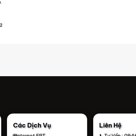
.
2
Các Dịch Vụ
Liên Hệ
🌐Internet FPT
📞Tư Vấn : 094