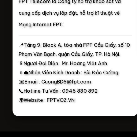
FPT Telecom là Công ty hỗ trợ khảo sát và
cung cấp dịch vụ lắp đặt, hỗ trợ kĩ thuật về
Mạng Internet FPT.
📍
Tầng 9, Block A, tòa nhà FPT Cầu Giấy, số 10
Phạm Văn Bạch, quận Cầu Giấy, TP. Hà Nội.
👔Người Đại Diện : Mr. Hoàng Việt Anh
👨‍💼Nhân Viên Kinh Doanh : Bùi Đắc Cường
✉️Email : CuongBD6@fpt.com
📞Hotline Tư Vấn : 0946 830 892
🌍Website : FPTVOZ.VN