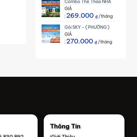
Combo Thể Thao NHA
GIÁ
269.000
:
/tháng
₫
Gói SKY - ( PHƯỜNG )
GIÁ
270.000
:
/tháng
₫
Thông Tin
6 830 892
ℹ️Giới Thiệu