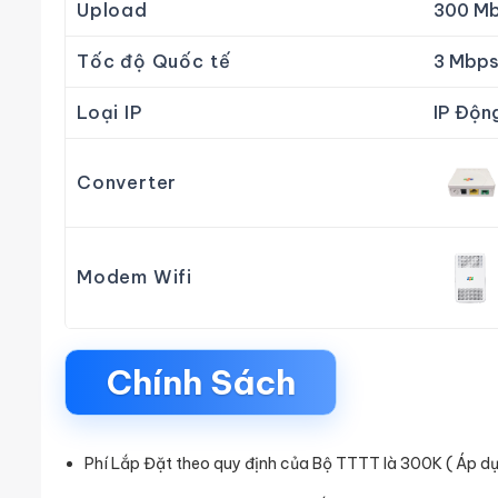
Upload
300 M
Tốc độ Quốc tế
3 Mbp
Loại IP
IP Độn
Converter
Modem Wifi
Chính Sách
Phí Lắp Đặt theo quy định của Bộ TTTT là 300K ( Áp d