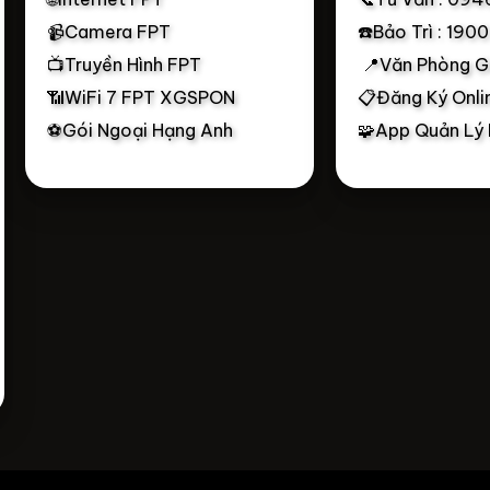
📹Camera FPT
☎️Bảo Trì : 190
📺Truyền Hình FPT
📍Văn Phòng G
📶WiFi 7 FPT XGSPON
📋Đăng Ký Onli
⚽Gói Ngoại Hạng Anh
🧩App Quản Lý