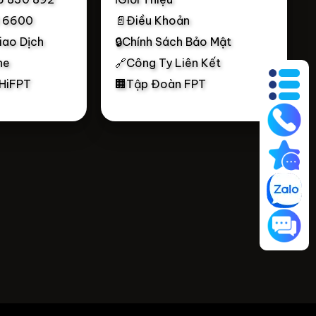
0 6600
📄Điều Khoản
iao Dịch
🔒Chính Sách Bảo Mật
ne
🔗Công Ty Liên Kết
 HiFPT
🏢Tập Đoàn FPT