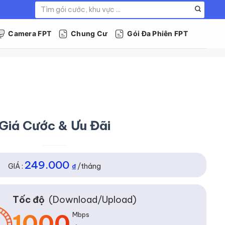
Tìm
kiếm:
Camera FPT
Chung Cư
Gói Đa Phiên FPT
Giá Cước & Ưu Đãi
249.000
GIÁ :
₫
/tháng
Tốc độ
(Download/Upload)
1000
Mbps