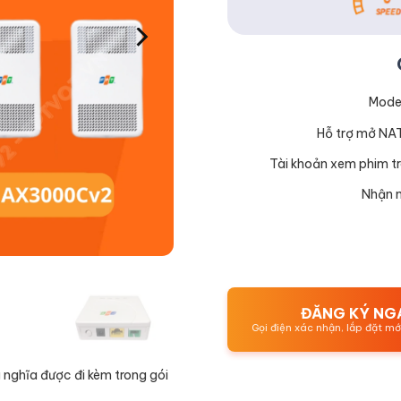
Mode
Hỗ trợ mở NA
Tài khoản xem phim tr
Nhận n
ĐĂNG KÝ NG
Gọi điện xác nhận, lắp đặt m
 nghĩa được đi kèm trong gói