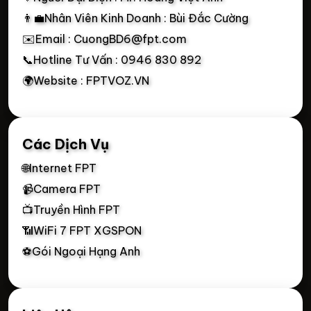
👨‍💼Nhân Viên Kinh Doanh : Bùi Đắc Cường
✉️Email : CuongBD6@fpt.com
📞Hotline Tư Vấn : 0946 830 892
🌍Website : FPTVOZ.VN
Các Dịch Vụ
🌐Internet FPT
📹Camera FPT
📺Truyền Hình FPT
📶WiFi 7 FPT XGSPON
⚽Gói Ngoại Hạng Anh