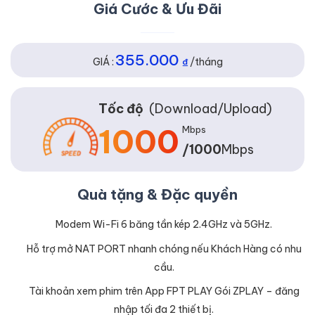
Giá Cước & Ưu Đãi
355.000
GIÁ :
₫
/tháng
Tốc độ
(Download/Upload)
1000
Mbps
/1000
Mbps
Quà tặng & Đặc quyền
Modem Wi-Fi 6 băng tần kép 2.4GHz và 5GHz.
Hỗ trợ mở NAT PORT nhanh chóng nếu Khách Hàng có nhu
cầu.
Tài khoản xem phim trên App FPT PLAY Gói ZPLAY – đăng
nhập tối đa 2 thiết bị.