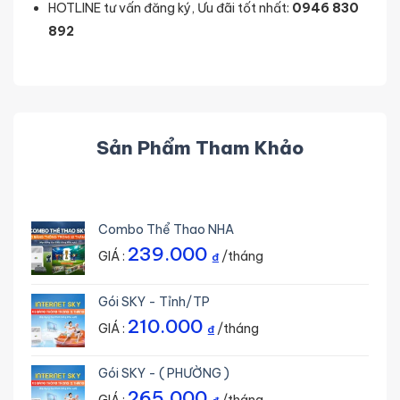
HOTLINE tư vấn đăng ký, Ưu đãi tốt nhất:
0946 830
892
Sản Phẩm Tham Khảo
Combo Thể Thao NHA
239.000
GIÁ :
/tháng
₫
Gói SKY - Tỉnh/TP
210.000
GIÁ :
/tháng
₫
Gói SKY - ( PHƯỜNG )
265.000