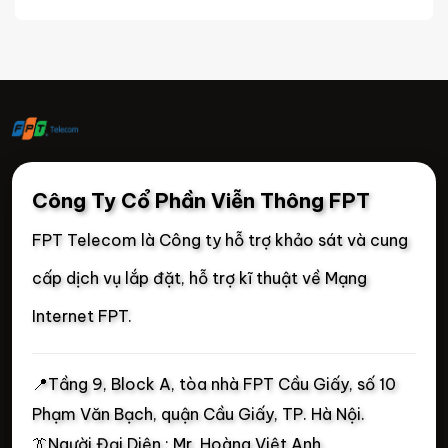
Công Ty Cổ Phần Viễn Thông FPT
FPT Telecom là Công ty hỗ trợ khảo sát và cung
cấp dịch vụ lắp đặt, hỗ trợ kĩ thuật về Mạng
Internet FPT.
📍
Tầng 9, Block A, tòa nhà FPT Cầu Giấy, số 10
Phạm Văn Bạch, quận Cầu Giấy, TP. Hà Nội.
👔Người Đại Diện : Mr. Hoàng Việt Anh