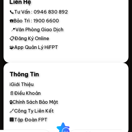
Liên Hệ
📞Tư Vấn : 0946 830 892
☎️Bảo Trì : 1900 6600
📍Văn Phòng Giao Dịch
📋Đăng Ký Online
🧩App Quản Lý HiFPT
Thông Tin
ℹ️Giới Thiệu
📄Điều Khoản
🔒Chính Sách Bảo Mật
🔗Công Ty Liên Kết
🏢Tập Đoàn FPT