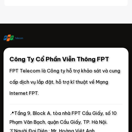
Công Ty Cổ Phần Viễn Thông FPT
FPT Telecom là Công ty hỗ trợ khảo sát và cung
cấp dịch vụ lắp đặt, hỗ trợ kĩ thuật về Mạng
Internet FPT.
📍
Tầng 9, Block A, tòa nhà FPT Cầu Giấy, số 10
Phạm Văn Bạch, quận Cầu Giấy, TP. Hà Nội.
👔Người Đại Diện : Mr. Hoàng Việt Anh