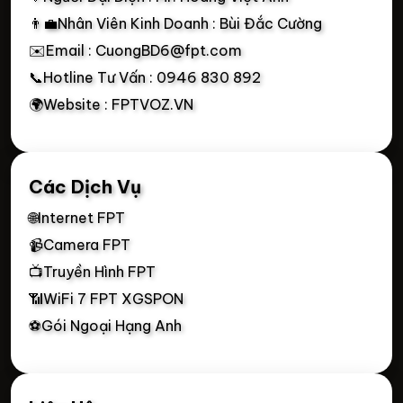
👨‍💼Nhân Viên Kinh Doanh : Bùi Đắc Cường
✉️Email : CuongBD6@fpt.com
📞Hotline Tư Vấn : 0946 830 892
🌍Website : FPTVOZ.VN
Các Dịch Vụ
🌐Internet FPT
📹Camera FPT
📺Truyền Hình FPT
📶WiFi 7 FPT XGSPON
⚽Gói Ngoại Hạng Anh