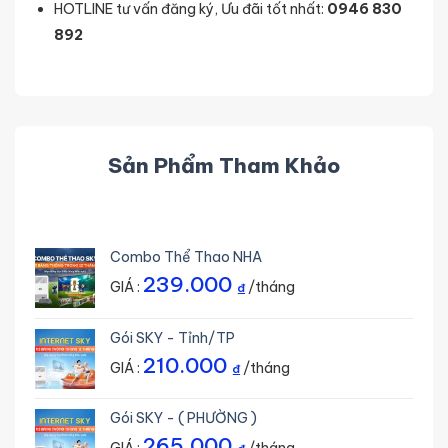
HOTLINE tư vấn đăng ký, Ưu đãi tốt nhất:
0946 830
892
Sản Phẩm Tham Khảo
Combo Thể Thao NHA
239.000
GIÁ :
/tháng
₫
Gói SKY - Tỉnh/TP
210.000
GIÁ :
/tháng
₫
Gói SKY - ( PHƯỜNG )
265.000