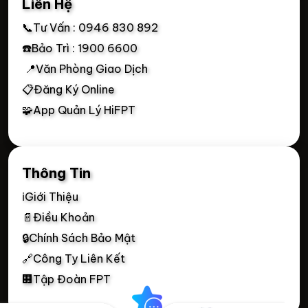
Liên Hệ
📞Tư Vấn : 0946 830 892
☎️Bảo Trì : 1900 6600
📍Văn Phòng Giao Dịch
📋Đăng Ký Online
🧩App Quản Lý HiFPT
Thông Tin
ℹ️Giới Thiệu
📄Điều Khoản
🔒Chính Sách Bảo Mật
🔗Công Ty Liên Kết
🏢Tập Đoàn FPT