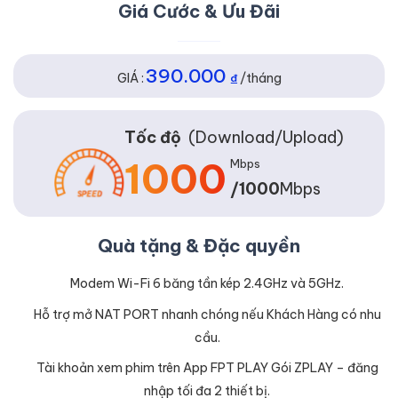
Giá Cước & Ưu Đãi
390.000
GIÁ :
₫
/tháng
Tốc độ
(Download/Upload)
1000
Mbps
/1000
Mbps
Quà tặng & Đặc quyền
Modem Wi-Fi 6 băng tần kép 2.4GHz và 5GHz.
Hỗ trợ mở NAT PORT nhanh chóng nếu Khách Hàng có nhu
cầu.
Tài khoản xem phim trên App FPT PLAY Gói ZPLAY – đăng
nhập tối đa 2 thiết bị.