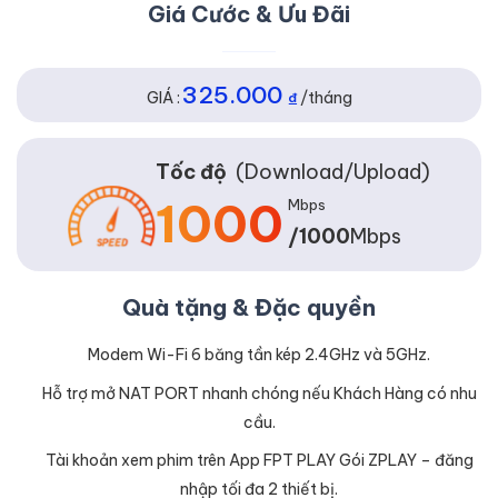
Giá Cước & Ưu Đãi
325.000
GIÁ :
₫
/tháng
Tốc độ
(Download/Upload)
1000
Mbps
/1000
Mbps
Quà tặng & Đặc quyền
Modem Wi-Fi 6 băng tần kép 2.4GHz và 5GHz.
Hỗ trợ mở NAT PORT nhanh chóng nếu Khách Hàng có nhu
cầu.
Tài khoản xem phim trên App FPT PLAY Gói ZPLAY – đăng
nhập tối đa 2 thiết bị.