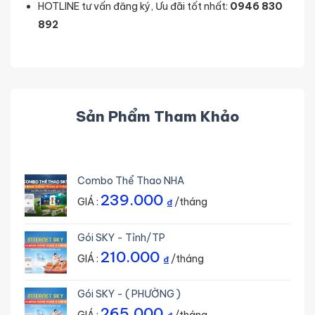
HOTLINE tư vấn đăng ký, Ưu đãi tốt nhất:
0946 830
892
Sản Phẩm Tham Khảo
Combo Thể Thao NHA
239.000
GIÁ :
/tháng
₫
Gói SKY - Tỉnh/TP
210.000
GIÁ :
/tháng
₫
Gói SKY - ( PHƯỜNG )
265.000