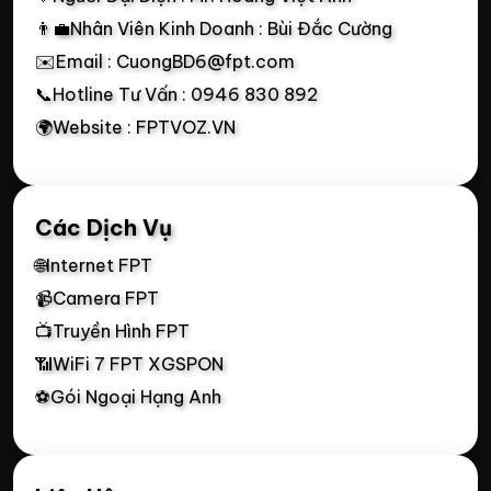
👨‍💼Nhân Viên Kinh Doanh : Bùi Đắc Cường
✉️Email : CuongBD6@fpt.com
📞Hotline Tư Vấn : 0946 830 892
🌍Website : FPTVOZ.VN
Các Dịch Vụ
🌐Internet FPT
📹Camera FPT
📺Truyền Hình FPT
📶WiFi 7 FPT XGSPON
⚽Gói Ngoại Hạng Anh