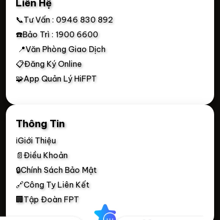
Liên Hệ
📞Tư Vấn : 0946 830 892
☎️Bảo Trì : 1900 6600
📍Văn Phòng Giao Dịch
📋Đăng Ký Online
🧩App Quản Lý HiFPT
Thông Tin
ℹ️Giới Thiệu
📄Điều Khoản
🔒Chính Sách Bảo Mật
🔗Công Ty Liên Kết
🏢Tập Đoàn FPT