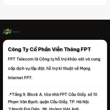
Công Ty Cổ Phần Viễn Thông FPT
FPT Telecom là Công ty hỗ trợ khảo sát và cung
cấp dịch vụ lắp đặt, hỗ trợ kĩ thuật về Mạng
Internet FPT.
📍
Tầng 9, Block A, tòa nhà FPT Cầu Giấy, số 10
Phạm Văn Bạch, quận Cầu Giấy, TP. Hà Nội.
👔Người Đại Diện : Mr. Hoàng Việt Anh