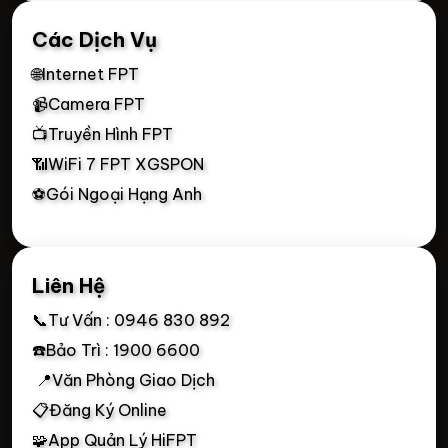
Các Dịch Vụ
🌐Internet FPT
📹Camera FPT
📺Truyền Hình FPT
📶WiFi 7 FPT XGSPON
⚽Gói Ngoại Hạng Anh
Liên Hệ
📞Tư Vấn : 0946 830 892
☎️Bảo Trì : 1900 6600
📍Văn Phòng Giao Dịch
📋Đăng Ký Online
🧩App Quản Lý HiFPT