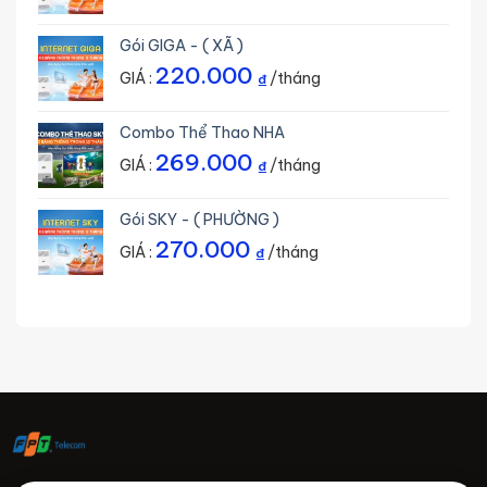
Gói GIGA - ( XÃ )
220.000
GIÁ :
/tháng
₫
Combo Thể Thao NHA
269.000
GIÁ :
/tháng
₫
Gói SKY - ( PHƯỜNG )
270.000
GIÁ :
/tháng
₫