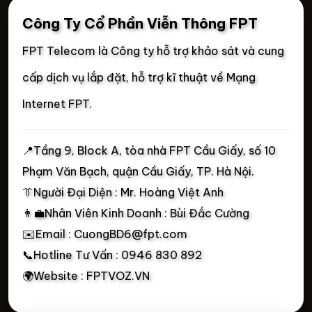
Công Ty Cổ Phần Viễn Thông FPT
FPT Telecom là Công ty hỗ trợ khảo sát và cung
cấp dịch vụ lắp đặt, hỗ trợ kĩ thuật về Mạng
Internet FPT.
📍
Tầng 9, Block A, tòa nhà FPT Cầu Giấy, số 10
Phạm Văn Bạch, quận Cầu Giấy, TP. Hà Nội.
👔Người Đại Diện : Mr. Hoàng Việt Anh
👨‍💼Nhân Viên Kinh Doanh : Bùi Đắc Cường
✉️Email : CuongBD6@fpt.com
📞Hotline Tư Vấn : 0946 830 892
🌍Website : FPTVOZ.VN