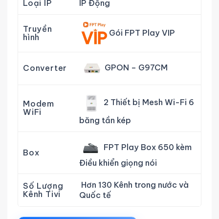
Loại IP
IP Động
Truyền
Gói FPT Play VIP
hình
GPON – G97CM
Converter
2 Thiết bị Mesh Wi-Fi 6
Modem
WiFi
băng tần kép
FPT Play Box 650 kèm
Box
Điều khiển giọng nói
Hơn 130 Kênh trong nước và
Số Lượng
Kênh Tivi
Quốc tế