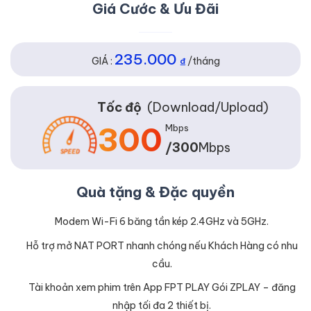
Giá Cước & Ưu Đãi
235.000
GIÁ :
₫
/tháng
Tốc độ
(Download/Upload)
300
Mbps
/300
Mbps
Quà tặng & Đặc quyền
Modem Wi-Fi 6 băng tần kép 2.4GHz và 5GHz.
Hỗ trợ mở NAT PORT nhanh chóng nếu Khách Hàng có nhu
cầu.
Tài khoản xem phim trên App FPT PLAY Gói ZPLAY – đăng
nhập tối đa 2 thiết bị.