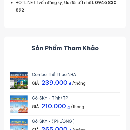
HOTLINE tư vấn đăng ký, Ưu đãi tốt nhất:
0946 830
892
Sản Phẩm Tham Khảo
Combo Thể Thao NHA
239.000
GIÁ :
/tháng
₫
Gói SKY - Tỉnh/TP
210.000
GIÁ :
/tháng
₫
Gói SKY - ( PHƯỜNG )
265.000