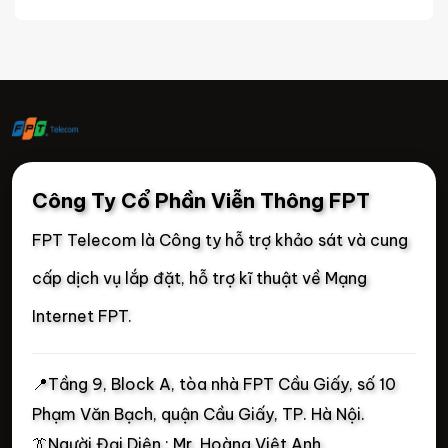
Công Ty Cổ Phần Viễn Thông FPT
FPT Telecom là Công ty hỗ trợ khảo sát và cung
cấp dịch vụ lắp đặt, hỗ trợ kĩ thuật về Mạng
Internet FPT.
📍
Tầng 9, Block A, tòa nhà FPT Cầu Giấy, số 10
Phạm Văn Bạch, quận Cầu Giấy, TP. Hà Nội.
👔Người Đại Diện : Mr. Hoàng Việt Anh