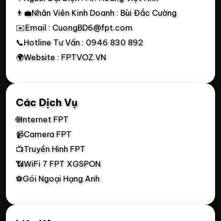
👨‍💼Nhân Viên Kinh Doanh : Bùi Đắc Cường
✉️Email : CuongBD6@fpt.com
📞Hotline Tư Vấn : 0946 830 892
🌍Website : FPTVOZ.VN
Các Dịch Vụ
🌐Internet FPT
📹Camera FPT
📺Truyền Hình FPT
📶WiFi 7 FPT XGSPON
⚽Gói Ngoại Hạng Anh