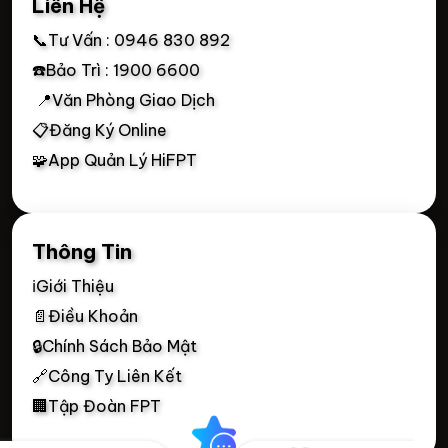
Liên Hệ
📞Tư Vấn : 0946 830 892
☎️Bảo Trì : 1900 6600
📍Văn Phòng Giao Dịch
📋Đăng Ký Online
🧩App Quản Lý HiFPT
Thông Tin
ℹ️Giới Thiệu
📄Điều Khoản
🔒Chính Sách Bảo Mật
🔗Công Ty Liên Kết
🏢Tập Đoàn FPT