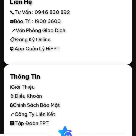
Liên Hệ
📞Tư Vấn : 0946 830 892
☎️Bảo Trì : 1900 6600
📍Văn Phòng Giao Dịch
📋Đăng Ký Online
🧩App Quản Lý HiFPT
Thông Tin
ℹ️Giới Thiệu
📄Điều Khoản
🔒Chính Sách Bảo Mật
🔗Công Ty Liên Kết
🏢Tập Đoàn FPT