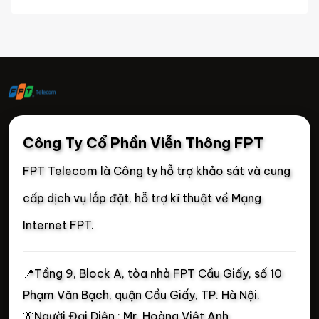
Công Ty Cổ Phần Viễn Thông FPT
FPT Telecom là Công ty hỗ trợ khảo sát và cung
cấp dịch vụ lắp đặt, hỗ trợ kĩ thuật về Mạng
Internet FPT.
📍
Tầng 9, Block A, tòa nhà FPT Cầu Giấy, số 10
Phạm Văn Bạch, quận Cầu Giấy, TP. Hà Nội.
👔Người Đại Diện : Mr. Hoàng Việt Anh