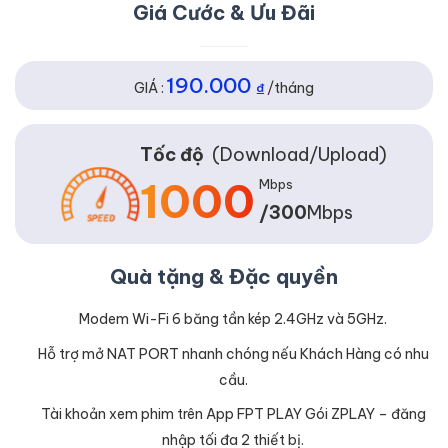
Giá Cước & Ưu Đãi
190.000
GIÁ :
₫
/tháng
Tốc độ
(Download/Upload)
1000
Mbps
/300
Mbps
Quà tặng & Đặc quyền
Modem Wi-Fi 6 băng tần kép 2.4GHz và 5GHz.
Hỗ trợ mở NAT PORT nhanh chóng nếu Khách Hàng có nhu
cầu.
Tài khoản xem phim trên App FPT PLAY Gói ZPLAY – đăng
nhập tối đa 2 thiết bị.