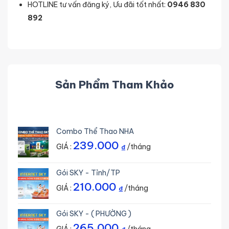
HOTLINE tư vấn đăng ký, Ưu đãi tốt nhất:
0946 830
892
Sản Phẩm Tham Khảo
Combo Thể Thao NHA
239.000
GIÁ :
/tháng
₫
Gói SKY - Tỉnh/TP
210.000
GIÁ :
/tháng
₫
Gói SKY - ( PHƯỜNG )
265.000