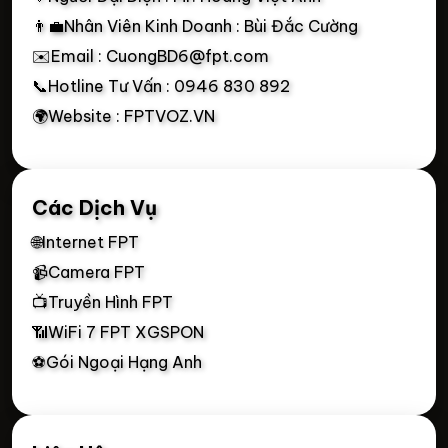
👨‍💼Nhân Viên Kinh Doanh : Bùi Đắc Cường
✉️Email : CuongBD6@fpt.com
📞Hotline Tư Vấn : 0946 830 892
🌍Website : FPTVOZ.VN
Các Dịch Vụ
🌐Internet FPT
📹Camera FPT
📺Truyền Hình FPT
📶WiFi 7 FPT XGSPON
⚽Gói Ngoại Hạng Anh