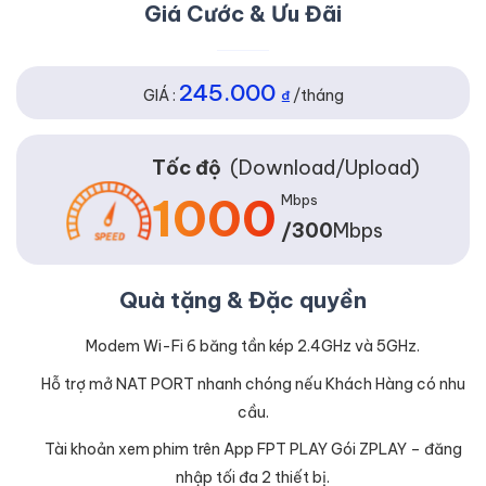
Giá Cước & Ưu Đãi
245.000
GIÁ :
₫
/tháng
Tốc độ
(Download/Upload)
1000
Mbps
/300
Mbps
Quà tặng & Đặc quyền
Modem Wi-Fi 6 băng tần kép 2.4GHz và 5GHz.
Hỗ trợ mở NAT PORT nhanh chóng nếu Khách Hàng có nhu
cầu.
Tài khoản xem phim trên App FPT PLAY Gói ZPLAY – đăng
nhập tối đa 2 thiết bị.