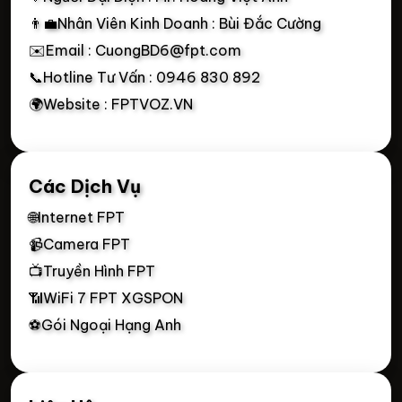
👨‍💼Nhân Viên Kinh Doanh : Bùi Đắc Cường
✉️Email : CuongBD6@fpt.com
📞Hotline Tư Vấn : 0946 830 892
🌍Website : FPTVOZ.VN
Các Dịch Vụ
🌐Internet FPT
📹Camera FPT
📺Truyền Hình FPT
📶WiFi 7 FPT XGSPON
⚽Gói Ngoại Hạng Anh