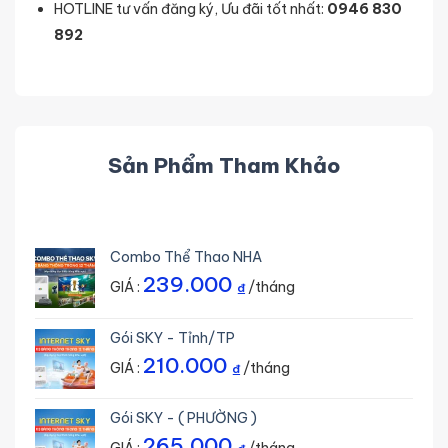
HOTLINE tư vấn đăng ký, Ưu đãi tốt nhất:
0946 830
892
Sản Phẩm Tham Khảo
Combo Thể Thao NHA
239.000
GIÁ :
/tháng
₫
Gói SKY - Tỉnh/TP
210.000
GIÁ :
/tháng
₫
Gói SKY - ( PHƯỜNG )
265.000