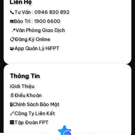
Liên Hệ
📞Tư Vấn : 0946 830 892
☎️Bảo Trì : 1900 6600
📍Văn Phòng Giao Dịch
📋Đăng Ký Online
🧩App Quản Lý HiFPT
Thông Tin
ℹ️Giới Thiệu
📄Điều Khoản
🔒Chính Sách Bảo Mật
🔗Công Ty Liên Kết
🏢Tập Đoàn FPT