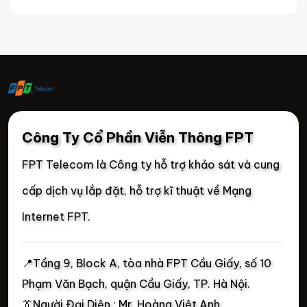
Công Ty Cổ Phần Viễn Thông FPT
FPT Telecom là Công ty hỗ trợ khảo sát và cung
cấp dịch vụ lắp đặt, hỗ trợ kĩ thuật về Mạng
Internet FPT.
📍
Tầng 9, Block A, tòa nhà FPT Cầu Giấy, số 10
Phạm Văn Bạch, quận Cầu Giấy, TP. Hà Nội.
👔Người Đại Diện : Mr. Hoàng Việt Anh