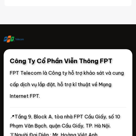
Công Ty Cổ Phần Viễn Thông FPT
FPT Telecom là Công ty hỗ trợ khảo sát và cung
cấp dịch vụ lắp đặt, hỗ trợ kĩ thuật về Mạng
Internet FPT.
📍
Tầng 9, Block A, tòa nhà FPT Cầu Giấy, số 10
Phạm Văn Bạch, quận Cầu Giấy, TP. Hà Nội.
👔Người Đại Diện : Mr. Hoàng Việt Anh