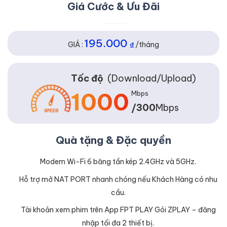
Giá Cước & Ưu Đãi
195.000
GIÁ :
₫
/tháng
Tốc độ
(Download/Upload)
1000
Mbps
/300
Mbps
Quà tặng & Đặc quyền
Modem Wi-Fi 6 băng tần kép 2.4GHz và 5GHz.
Hỗ trợ mở NAT PORT nhanh chóng nếu Khách Hàng có nhu
cầu.
Tài khoản xem phim trên App FPT PLAY Gói ZPLAY – đăng
nhập tối đa 2 thiết bị.