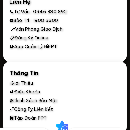
Liên Hệ
📞Tư Vấn : 0946 830 892
☎️Bảo Trì : 1900 6600
📍Văn Phòng Giao Dịch
📋Đăng Ký Online
🧩App Quản Lý HiFPT
Thông Tin
ℹ️Giới Thiệu
📄Điều Khoản
🔒Chính Sách Bảo Mật
🔗Công Ty Liên Kết
🏢Tập Đoàn FPT