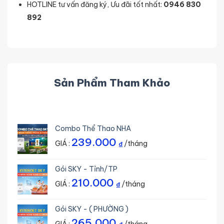
HOTLINE tư vấn đăng ký, Ưu đãi tốt nhất:
0946 830
892
Sản Phẩm Tham Khảo
Combo Thể Thao NHA
239.000
GIÁ :
/tháng
₫
Gói SKY - Tỉnh/TP
210.000
GIÁ :
/tháng
₫
Gói SKY - ( PHƯỜNG )
265.000