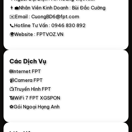
👨‍💼Nhân Viên Kinh Doanh : Bùi Đắc Cường
✉️Email : CuongBD6@fpt.com
📞Hotline Tư Vấn : 0946 830 892
🌍Website : FPTVOZ.VN
Các Dịch Vụ
🌐Internet FPT
📹Camera FPT
📺Truyền Hình FPT
📶WiFi 7 FPT XGSPON
⚽Gói Ngoại Hạng Anh