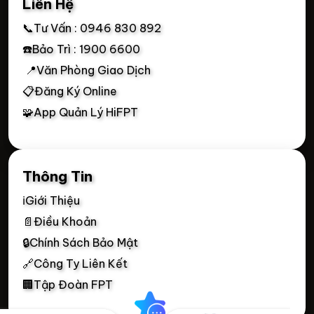
Liên Hệ
📞Tư Vấn : 0946 830 892
☎️Bảo Trì : 1900 6600
📍Văn Phòng Giao Dịch
📋Đăng Ký Online
🧩App Quản Lý HiFPT
Thông Tin
ℹ️Giới Thiệu
📄Điều Khoản
🔒Chính Sách Bảo Mật
🔗Công Ty Liên Kết
🏢Tập Đoàn FPT