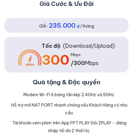
Giá Cước & Ưu Đãi
235.000
GIÁ :
₫
/tháng
Tốc độ
(Download/Upload)
300
Mbps
/300
Mbps
Quà tặng & Đặc quyền
Modem Wi-Fi 6 băng tần kép 2.4GHz và 5GHz.
Hỗ trợ mở NAT PORT nhanh chóng nếu Khách Hàng có nhu
cầu.
Tài khoản xem phim trên App FPT PLAY Gói ZPLAY – đăng
nhập tối đa 2 thiết bị.