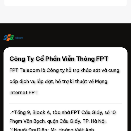
Công Ty Cổ Phần Viễn Thông FPT
FPT Telecom là Công ty hỗ trợ khảo sát và cung
cấp dịch vụ lắp đặt, hỗ trợ kĩ thuật về Mạng
Internet FPT.
📍
Tầng 9, Block A, tòa nhà FPT Cầu Giấy, số 10
Phạm Văn Bạch, quận Cầu Giấy, TP. Hà Nội.
👔Người Đại Diện : Mr. Hoàng Việt Anh