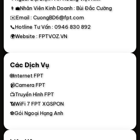
👨‍💼Nhân Viên Kinh Doanh : Bùi Đắc Cường
✉️Email : CuongBD6@fpt.com
📞Hotline Tư Vấn : 0946 830 892
🌍Website : FPTVOZ.VN
Các Dịch Vụ
🌐Internet FPT
📹Camera FPT
📺Truyền Hình FPT
📶WiFi 7 FPT XGSPON
⚽Gói Ngoại Hạng Anh