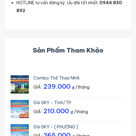
HOTLINE tư vấn đăng ký, Ưu đãi tốt nhất:
0946 830
892
Sản Phẩm Tham Khảo
Combo Thể Thao NHA
239.000
GIÁ :
/tháng
₫
Gói SKY - Tỉnh/TP
210.000
GIÁ :
/tháng
₫
Gói SKY - ( PHƯỜNG )
265.000