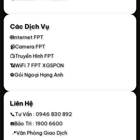
Các Dịch Vụ
🌐Internet FPT
📹Camera FPT
📺Truyền Hình FPT
📶WiFi 7 FPT XGSPON
⚽Gói Ngoại Hạng Anh
Liên Hệ
📞Tư Vấn : 0946 830 892
☎️Bảo Trì : 1900 6600
📍Văn Phòng Giao Dịch