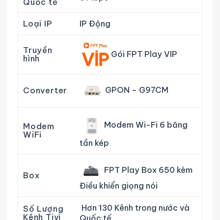
Quốc tế
Loại IP
IP Động
Truyền
Gói FPT Play VIP
hình
GPON – G97CM
Converter
Modem Wi-Fi 6 băng
Modem
WiFi
tần kép
FPT Play Box 650 kèm
Box
Điều khiển giọng nói
Hơn 130 Kênh trong nước và
Số Lượng
Kênh Tivi
Quốc tế