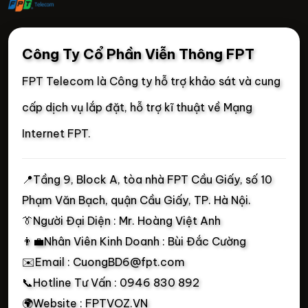
Công Ty Cổ Phần Viễn Thông FPT
FPT Telecom là Công ty hỗ trợ khảo sát và cung
cấp dịch vụ lắp đặt, hỗ trợ kĩ thuật về Mạng
Internet FPT.
📍
Tầng 9, Block A, tòa nhà FPT Cầu Giấy, số 10
Phạm Văn Bạch, quận Cầu Giấy, TP. Hà Nội.
👔Người Đại Diện : Mr. Hoàng Việt Anh
👨‍💼Nhân Viên Kinh Doanh : Bùi Đắc Cường
✉️Email : CuongBD6@fpt.com
📞Hotline Tư Vấn : 0946 830 892
🌍Website : FPTVOZ.VN