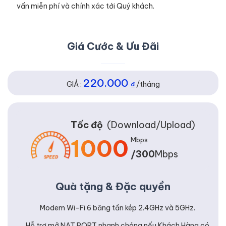
vấn miễn phí và chính xác tới Quý khách.
Giá Cước & Ưu Đãi
220.000
GIÁ :
₫
/tháng
Tốc độ
(Download/Upload)
1000
Mbps
/300
Mbps
Quà tặng & Đặc quyền
Modem Wi-Fi 6 băng tần kép 2.4GHz và 5GHz.
Hỗ trợ mở NAT PORT nhanh chóng nếu Khách Hàng có