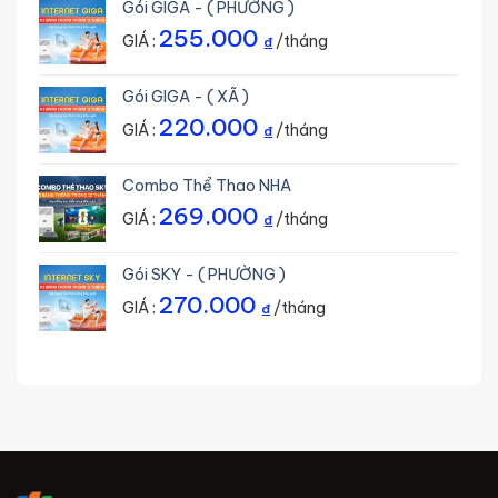
Gói GIGA - ( PHƯỜNG )
255.000
GIÁ :
/tháng
₫
Gói GIGA - ( XÃ )
220.000
GIÁ :
/tháng
₫
Combo Thể Thao NHA
269.000
GIÁ :
/tháng
₫
Gói SKY - ( PHƯỜNG )
270.000
GIÁ :
/tháng
₫