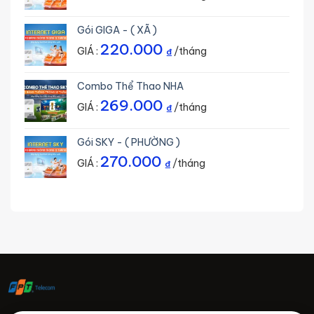
Gói GIGA - ( XÃ )
220.000
GIÁ :
/tháng
₫
Combo Thể Thao NHA
269.000
GIÁ :
/tháng
₫
Gói SKY - ( PHƯỜNG )
270.000
GIÁ :
/tháng
₫