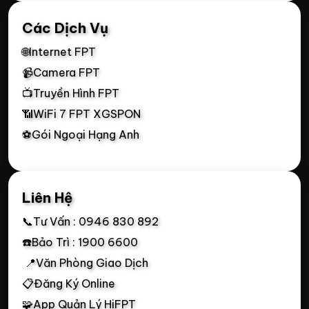
Các Dịch Vụ
🌐Internet FPT
📹Camera FPT
📺Truyền Hình FPT
📶WiFi 7 FPT XGSPON
⚽Gói Ngoại Hạng Anh
Liên Hệ
📞Tư Vấn : 0946 830 892
☎️Bảo Trì : 1900 6600
📍Văn Phòng Giao Dịch
📋Đăng Ký Online
🧩App Quản Lý HiFPT