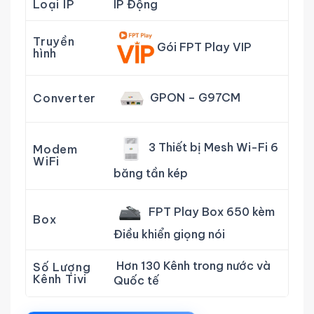
Loại IP
IP Động
Truyền
Gói FPT Play VIP
hình
GPON – G97CM
Converter
3 Thiết bị Mesh Wi-Fi 6
Modem
WiFi
băng tần kép
FPT Play Box 650 kèm
Box
Điều khiển giọng nói
Hơn 130 Kênh trong nước và
Số Lượng
Kênh Tivi
Quốc tế