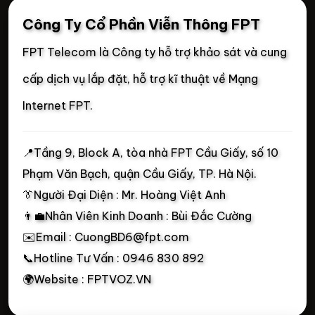
Công Ty Cổ Phần Viễn Thông FPT
FPT Telecom là Công ty hỗ trợ khảo sát và cung
cấp dịch vụ lắp đặt, hỗ trợ kĩ thuật về Mạng
Internet FPT.
📍
Tầng 9, Block A, tòa nhà FPT Cầu Giấy, số 10
Phạm Văn Bạch, quận Cầu Giấy, TP. Hà Nội.
👔Người Đại Diện : Mr. Hoàng Việt Anh
👨‍💼Nhân Viên Kinh Doanh : Bùi Đắc Cường
✉️Email : CuongBD6@fpt.com
📞Hotline Tư Vấn : 0946 830 892
🌍Website : FPTVOZ.VN