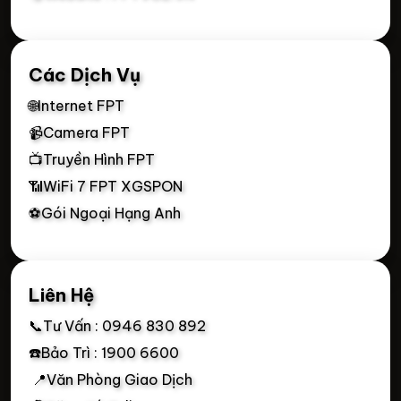
Các Dịch Vụ
🌐Internet FPT
📹Camera FPT
📺Truyền Hình FPT
📶WiFi 7 FPT XGSPON
⚽Gói Ngoại Hạng Anh
Liên Hệ
📞Tư Vấn : 0946 830 892
☎️Bảo Trì : 1900 6600
📍Văn Phòng Giao Dịch