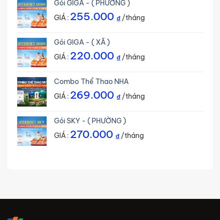
Gói GIGA - ( PHƯỜNG )
255.000
GIÁ :
/tháng
₫
Gói GIGA - ( XÃ )
220.000
GIÁ :
/tháng
₫
Combo Thể Thao NHA
269.000
GIÁ :
/tháng
₫
Gói SKY - ( PHƯỜNG )
270.000
GIÁ :
/tháng
₫