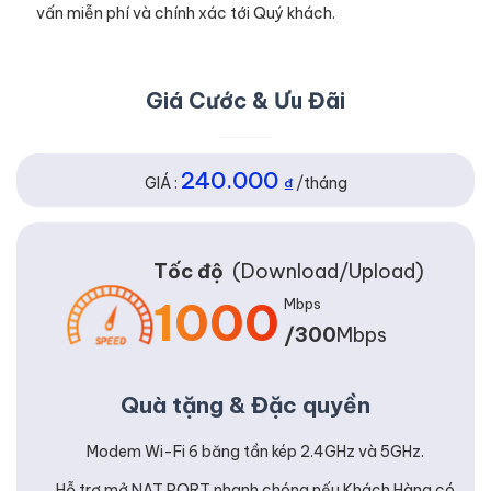
vấn miễn phí và chính xác tới Quý khách.
Giá Cước & Ưu Đãi
240.000
GIÁ :
₫
/tháng
Tốc độ
(Download/Upload)
1000
Mbps
/300
Mbps
Quà tặng & Đặc quyền
Modem Wi-Fi 6 băng tần kép 2.4GHz và 5GHz.
Hỗ trợ mở NAT PORT nhanh chóng nếu Khách Hàng có