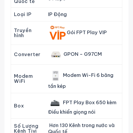
Quốc tế
Loại IP
IP Động
Truyền
Gói FPT Play VIP
hình
GPON – G97CM
Converter
Modem Wi-Fi 6 băng
Modem
WiFi
tần kép
FPT Play Box 650 kèm
Box
Điều khiển giọng nói
Hơn 130 Kênh trong nước và
Số Lượng
Kênh Tivi
Quốc tế