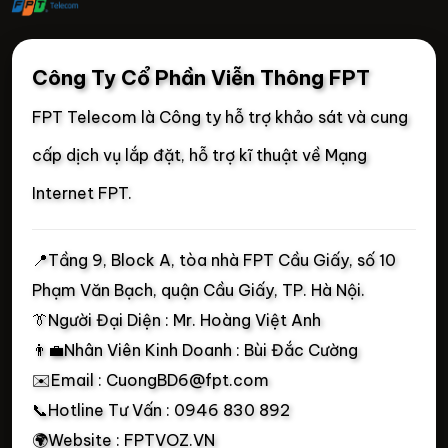
Công Ty Cổ Phần Viễn Thông FPT
FPT Telecom là Công ty hỗ trợ khảo sát và cung
cấp dịch vụ lắp đặt, hỗ trợ kĩ thuật về Mạng
Internet FPT.
📍
Tầng 9, Block A, tòa nhà FPT Cầu Giấy, số 10
Phạm Văn Bạch, quận Cầu Giấy, TP. Hà Nội.
👔Người Đại Diện : Mr. Hoàng Việt Anh
👨‍💼Nhân Viên Kinh Doanh : Bùi Đắc Cường
✉️Email : CuongBD6@fpt.com
📞Hotline Tư Vấn : 0946 830 892
🌍Website : FPTVOZ.VN