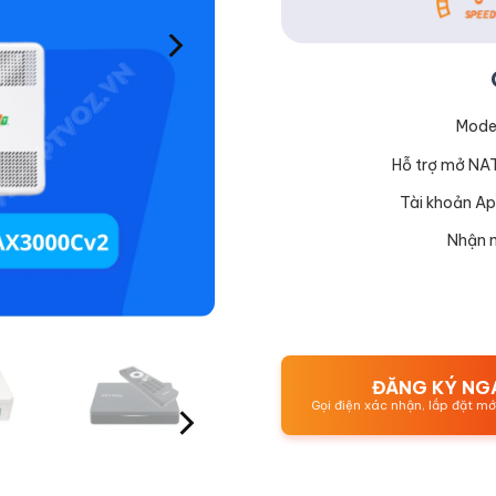
Mode
Hỗ trợ mở NA
Tài khoản Ap
Nhận n
ĐĂNG KÝ NG
Gọi điện xác nhận, lắp đặt m