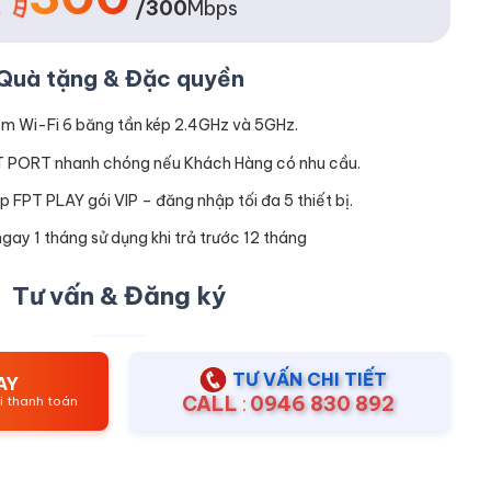
/300
Mbps
Quà tặng & Đặc quyền
m Wi-Fi 6 băng tần kép 2.4GHz và 5GHz.
T PORT nhanh chóng nếu Khách Hàng có nhu cầu.
p FPT PLAY gói VIP – đăng nhập tối đa 5 thiết bị.
gay 1 tháng sử dụng khi trả trước 12 tháng
Tư vấn & Đăng ký
TƯ VẤN CHI TIẾT
AY
CALL
:
0946 830 892
ới thanh toán