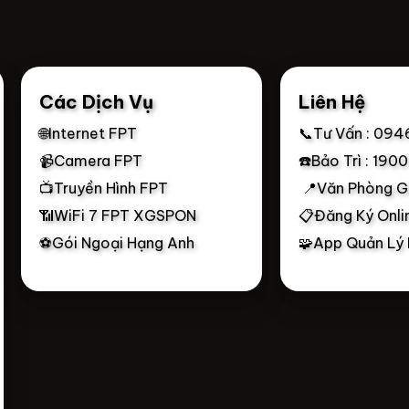
Các Dịch Vụ
Liên Hệ
🌐Internet FPT
📞Tư Vấn : 094
📹Camera FPT
☎️Bảo Trì : 190
📺Truyền Hình FPT
📍Văn Phòng G
📶WiFi 7 FPT XGSPON
📋Đăng Ký Onli
⚽Gói Ngoại Hạng Anh
🧩App Quản Lý