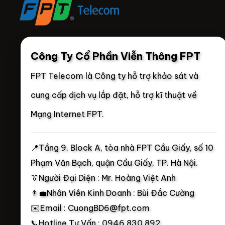
Công Ty Cổ Phần Viễn Thông FPT
FPT Telecom là Công ty hỗ trợ khảo sát và
cung cấp dịch vụ lắp đặt, hỗ trợ kĩ thuật về
Mạng Internet FPT.
📍
Tầng 9, Block A, tòa nhà FPT Cầu Giấy, số 10
Phạm Văn Bạch, quận Cầu Giấy, TP. Hà Nội.
👔Người Đại Diện : Mr. Hoàng Việt Anh
👨‍💼Nhân Viên Kinh Doanh : Bùi Đắc Cường
✉️Email : CuongBD6@fpt.com
📞Hotline Tư Vấn : 0946 830 892