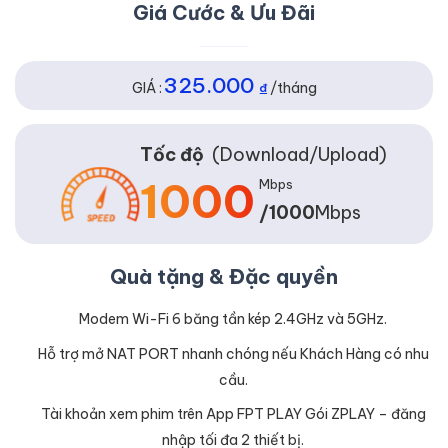
Giá Cước & Ưu Đãi
325.000
GIÁ :
₫
/tháng
Tốc độ
(Download/Upload)
1000
Mbps
/1000
Mbps
Quà tặng & Đặc quyền
Modem Wi-Fi 6 băng tần kép 2.4GHz và 5GHz.
Hỗ trợ mở NAT PORT nhanh chóng nếu Khách Hàng có nhu
cầu.
Tài khoản xem phim trên App FPT PLAY Gói ZPLAY – đăng
nhập tối đa 2 thiết bị.