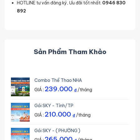
HOTLINE tư vấn đăng ký, Ưu đãi tốt nhất:
0946 830
892
Sản Phẩm Tham Khảo
Combo Thể Thao NHA
239.000
GIÁ :
/tháng
₫
Gói SKY - Tỉnh/TP
210.000
GIÁ :
/tháng
₫
Gói SKY - ( PHƯỜNG )
265.000