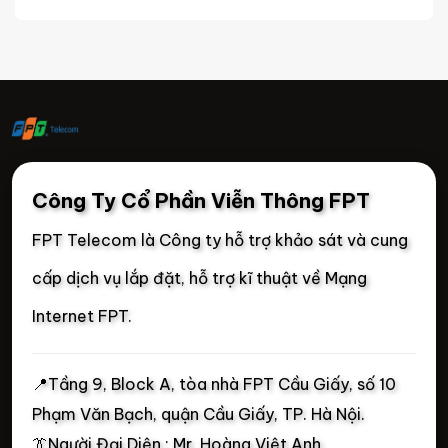
Công Ty Cổ Phần Viễn Thông FPT
FPT Telecom là Công ty hỗ trợ khảo sát và cung
cấp dịch vụ lắp đặt, hỗ trợ kĩ thuật về Mạng
Internet FPT.
📍
Tầng 9, Block A, tòa nhà FPT Cầu Giấy, số 10
Phạm Văn Bạch, quận Cầu Giấy, TP. Hà Nội.
👔Người Đại Diện : Mr. Hoàng Việt Anh