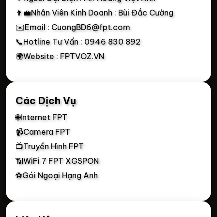
👨‍💼Nhân Viên Kinh Doanh : Bùi Đắc Cường
✉️Email : CuongBD6@fpt.com
📞Hotline Tư Vấn : 0946 830 892
🌍Website : FPTVOZ.VN
Các Dịch Vụ
🌐Internet FPT
📹Camera FPT
📺Truyền Hình FPT
📶WiFi 7 FPT XGSPON
⚽Gói Ngoại Hạng Anh