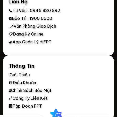
Liên Hệ
📞Tư Vấn : 0946 830 892
☎️Bảo Trì : 1900 6600
📍Văn Phòng Giao Dịch
📋Đăng Ký Online
🧩App Quản Lý HiFPT
Thông Tin
ℹ️Giới Thiệu
📄Điều Khoản
🔒Chính Sách Bảo Mật
🔗Công Ty Liên Kết
🏢Tập Đoàn FPT