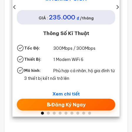
235.000
₫
GIÁ :
/tháng
Thông Số Kĩ Thuật
Tốc Độ:
300Mbps / 300Mbps
Thiết Bị:
1 Modem WiFi 6
Mô hình:
Phù hợp cá nhân, hộ gia đình từ
3 thiết bị kết nối trở lên
Xem chi tiết
📝Đăng Ký Ngay