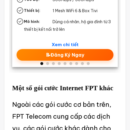
Thiết bị:
1 Mesh WiFi 6 & Box Tivi
Mô hình:
Dùng cá nhân, hộ gia đình từ 3
thiết bị kết nối trở lên
Xem chi tiết
📝Đăng Ký Ngay
Một số gói cước Intern‌et FPT khác
Ng‌oài các gói cước cơ bản trên,
FPT Telecom cung cấp các dịch
vụ, các gói cước khác dành cho