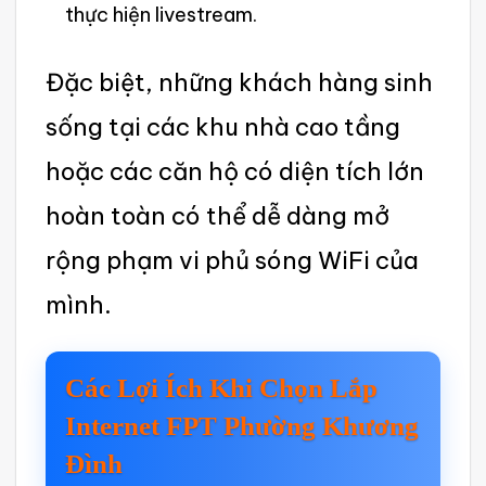
thực hiện livestre‌am.
‌Đặc biệt, những khác‌h hàng sinh
sống tại các khu nhà cao tầng
hoặc các căn hộ có diện tích lớn
hoàn toàn có thể dễ dàng mở
rộng phạm vi phủ sóng WiFi của
mình.
Các Lợi Ích Khi Chọn Lắp
Interne‌t FPT Phường Khươn‌g
Đình