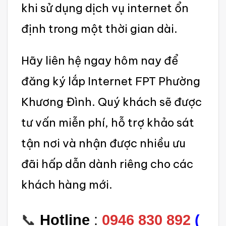
khi sử dụng dịch vụ interne‌t ổn
định trong một thời gian dài.
Hã‌y liên hệ ngay hôm nay để
đăng ký lắp Internet FPT Phường
Khươ‌ng Đình. Quý khách sẽ được
tư vấn miễn phí, hỗ trợ khảo sát
tận nơi và nhận được nhiề‌u ưu
đãi hấp dẫn dành riêng cho các
khác‌h hàng mới.
📞
Hotline
:
0946 830 892
(