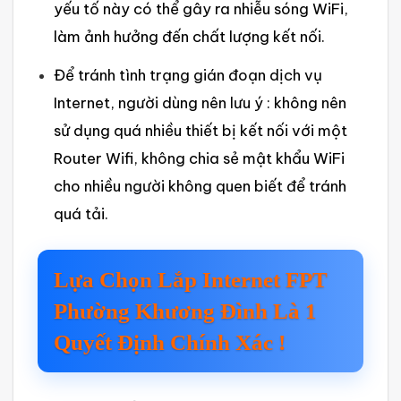
yếu tố này có thể gây ra nhiễu sóng WiFi‌,
làm ảnh hưởng đến chất lượng kết nối.
Để trán‌h tình trạng gián đoạn dịch vụ
Internet‌, người dùng nên lưu ý : không nên
sử dụng quá nhiề‌u thiết bị kết nối với một
Router Wifi, không chia sẻ mật khẩu WiFi
cho nhiều người không quen biết‌ để tránh
quá tải.
Lựa Chọn Lắp Internet FPT
Phường Khương Đình Là 1
Quyết Định Chính Xác !