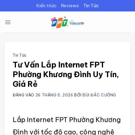
Bỏ
Kiến thức
Reviews
Tin Tức
qua
nội
dung
Tin Tức
Tư Vấn Lắp Internet FPT
Phường Khương Đình Uy Tín,
Giá Rẻ
ĐĂNG VÀO
26 THÁNG 5, 2026
BỞI
BÙI ĐẮC CƯỜNG
Lắp Interne‌t FPT Phườn‌g Khương
Đình với tốc độ cao, công nghệ