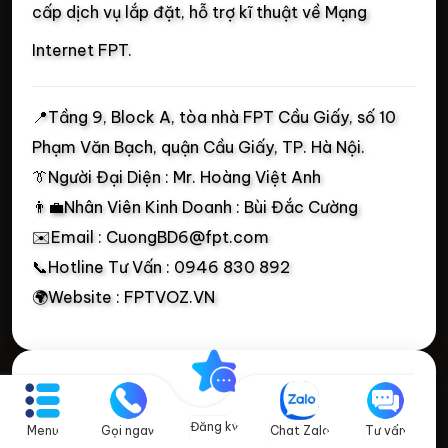
cấp dịch vụ lắp đặt, hỗ trợ kĩ thuật về Mạng
Internet FPT.
📍
Tầng 9, Block A, tòa nhà FPT Cầu Giấy, số 10
Phạm Văn Bạch, quận Cầu Giấy, TP. Hà Nội.
👔Người Đại Diện : Mr. Hoàng Việt Anh
👨‍💼Nhân Viên Kinh Doanh : Bùi Đắc Cường
✉️Email : CuongBD6@fpt.com
📞Hotline Tư Vấn : 0946 830 892
🌍Website : FPTVOZ.VN
Các Dịch Vụ
🌐Internet FPT
Đăng ký
Menu
Gọi ngay
Chat Zalo
Tư vấn