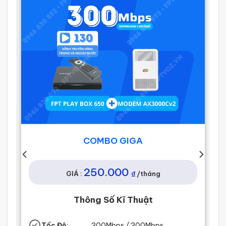
COMBO GIGA
250.000
₫
GIÁ :
/tháng
Thông Số Kĩ Thuật
Tốc Độ:
3
00Mbps / 300Mbps