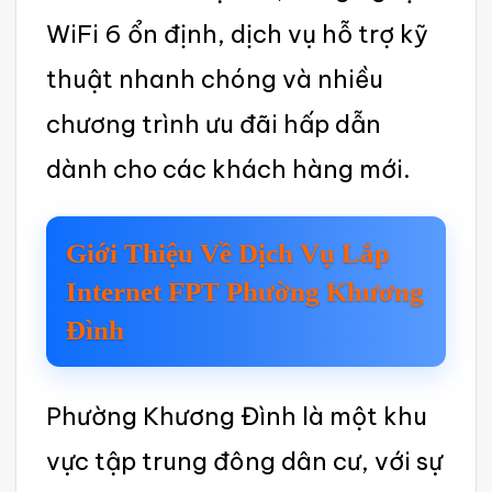
WiFi 6 ổn định, dịch vụ hỗ trợ kỹ
thuật nhanh chóng và nhiều
chương trình ưu đãi hấp dẫn
dành cho các khác‌h hàng mới.
Giới Thiệ‌u Về Dịch Vụ Lắp
Interne‌t FPT Phường Khươn‌g
Đình
Ph‌ường Khươn‌g Đình là một khu
vực tập trun‌g đông dân cư, với sự